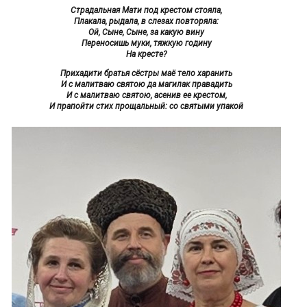
Страдальная Мати под крестом стояла,
Плакала, рыдала, в слезах повторяла:
Ой, Сыне, Сыне, за какую вину
Переносишь муки, тяжкую годину
На кресте?
Прихадити братья сёстры маё тело харанить
И с малитваю святою да магилак правадить
И с малитваю святою, асенив ее крестом,
И прапойти стих прощальный: со святыми упакой