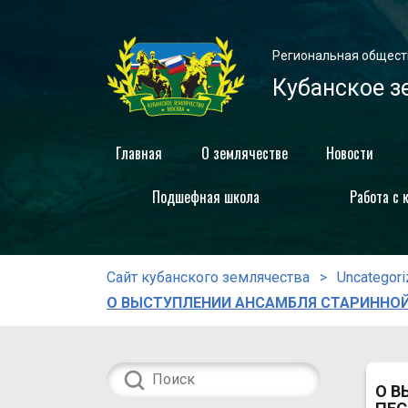
Региональная общест
Кубанское з
Главная
О землячестве
Новости
Подшефная школа
Работа с 
Сайт кубанского землячества
Uncategor
О ВЫСТУПЛЕНИИ АНСАМБЛЯ СТАРИННОЙ
О В