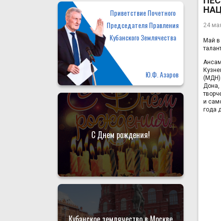
ПЕС
НАЦ
Приветствие Почетного
Председателя Правления
24 ма
Кубанского Землячества
Май в
талан
Ансам
Кузне
Ю.Ф. Азаров
(МДН)
Дона,
творч
и сам
года 
С Днем рождения!
Кубанское землячество в Москве