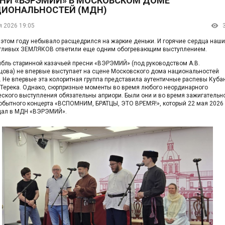
НИ «ВЭРЭМИЙ» В МОСКОВСКОМ ДОМЕ
ИОНАЛЬНОСТЕЙ (МДН)
я 2026 19:05
 этом году небывало расщедрился на жаркие деньки. И горячие сердца наши
тливых ЗЕМЛЯКОВ ответили еще одним обогревающим выступлением.
бль старинной казачьей пресни «ВЭРЭМИЙ» (под руководством А.В.
цова) не впервые выступает на сцене Московского дома национальностей
. Не впервые эта колоритная группа представила аутентичные распевы Куба
 Терека. Однако, сюрпризные моменты во время любого неординарного
еского выступления обязательны априори. Были они и во время зажигательн
обытного концерта «ВСПОМНИМ, БРАТЦЫ, ЭТО ВРЕМЯ!», который 22 мая 2026
дал в МДН «ВЭРЭМИЙ».