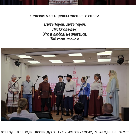
Женская часть группы спевает о своем:
Цвіте терен, цвіте терен,
Листя опа-да-є,
Хто в любові не знається,
Той горя не зна-є.
Вся группа заводит песни духовные и исторические,1914 года, например: