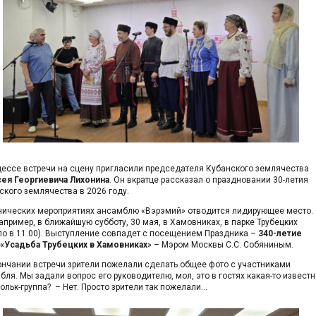
цессе встречи на сцену пригласили председателя Кубанского землячества
ея Георгиевича Лихонина
. Он вкратце рассказал о праздновании 30-летия
ского землячества в 2026 году.
нических мероприятиях ансамблю «Вэрэмий» отводится лидирующее место.
например, в ближайшую субботу, 30 мая, в Хамовниках, в парке Трубецких
ло в 11.00). Выступление совпадет с посещением Праздника –
340-летие
 «Усадьба Трубецких в Хамовниках
» – Мэром Москвы С.С. Собяниным.
ончании встречи зрители пожелали сделать общее фото с участниками
бля. Мы задали вопрос его руководителю, мол, это в гостях какая-то извест
ольк-группа? – Нет. Просто зрители так пожелали…