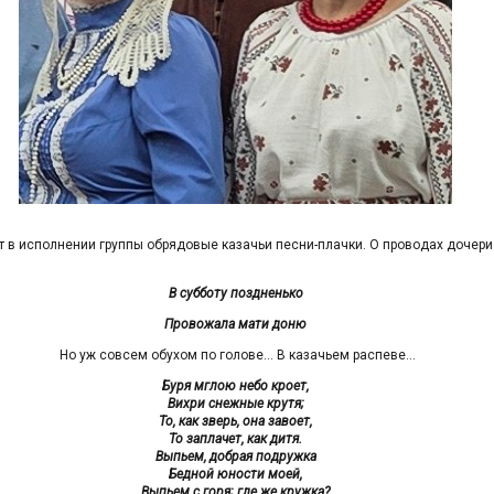
т в исполнении группы обрядовые казачьи песни-плачки. О проводах дочери
:
В субботу поздненько
Провожала мати доню
Но уж совсем обухом по голове… В казачьем распеве…
Буря мглою небо кроет,
Вихри снежные крутя;
То, как зверь, она завоет,
То заплачет, как дитя.
Выпьем, добрая подружка
Бедной юности моей,
Выпьем с горя; где же кружка?