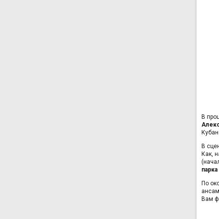
В про
Алекс
Кубан
В сце
Как, 
(нача
парка
По ок
ансам
Вам ф