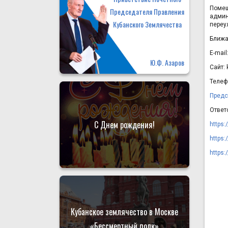
Помещ
Председателя Правления
админ
Кубанского Землячества
переул
Ближа
E-mail
Ю.Ф. Азаров
Сайт:
Телефо
Предс
Ответ
С Днем рождения!
https
https:
https:
Кубанское землячество в Москве
«Бессмертный полк»