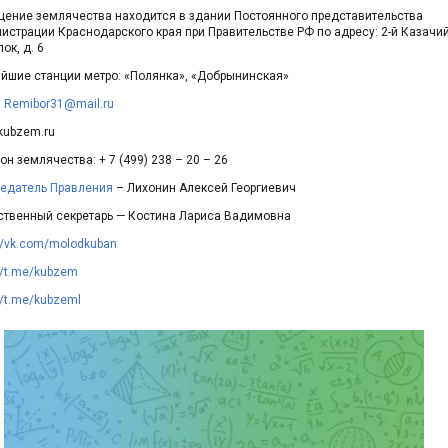
ение землячества находится в здании Постоянного представительства
истрации Краснодарского края при Правительстве РФ по адресу: 2-й Казачи
ок, д. 6
йшие станции метро: «Полянка», «Добрынинская»
:
Remibor31@mail.ru
 kubzem.ru
н землячества: + 7 (499) 238 – 20 – 26
едатель Правления
– Лихонин Алексей Георгиевич
ственный секретарь — Костина Лариса Вадимовна
://vk.com/molodkuban
//t.me/kubzem
//t.me/kubzeml