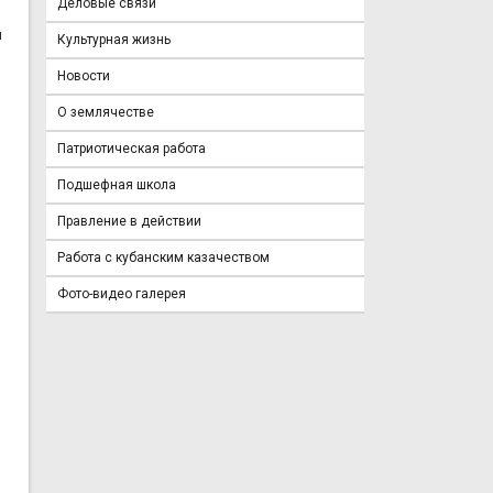
Деловые связи
й
Культурная жизнь
Новости
О землячестве
Патриотическая работа
Подшефная школа
Правление в действии
Работа с кубанским казачеством
Фото-видео галерея