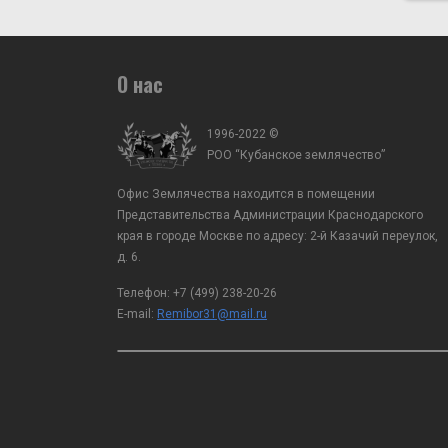
О нас
1996-2022 ©
РОО “Кубанское землячество”
Офис Землячества находится в помещении
Представительства Администрации Краснодарского
края в городе Москве по адресу: 2-й Казачий переулок,
д. 6.
Телефон:
+7 (499) 238-20-26
E-mail:
Remibor31@mail.ru