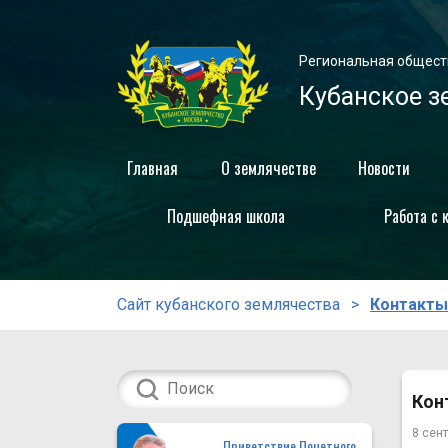
Региональная общест
Кубанское з
Главная
О землячестве
Новости
Подшефная школа
Работа с 
Сайт кубанского землячества
Контакты
Кон
8 сен
Приветствие Почетного