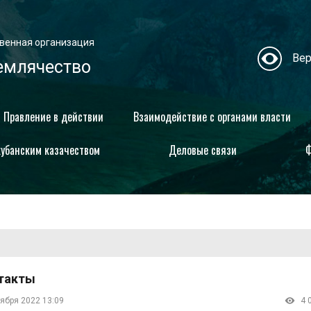
венная организация
Вер
емлячество
Правление в действии
Взаимодействие с органами власти
кубанским казачеством
Деловые связи
Ф
такты
тября 2022 13:09
4 