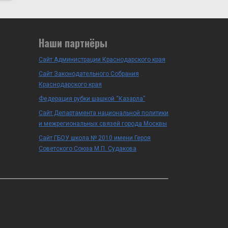
Наши партнёры
Сайт Администрации Краснодарского края
Сайт Законодательного Собрания
Краснодарского края
Федерация рубки шашкой “Казарла”
Сайт Департамента национальной политики
и межрегиональных связей города Москвы
Сайт ГБОУ школа № 2010 имени Героя
Советского Союза М.П. Судакова