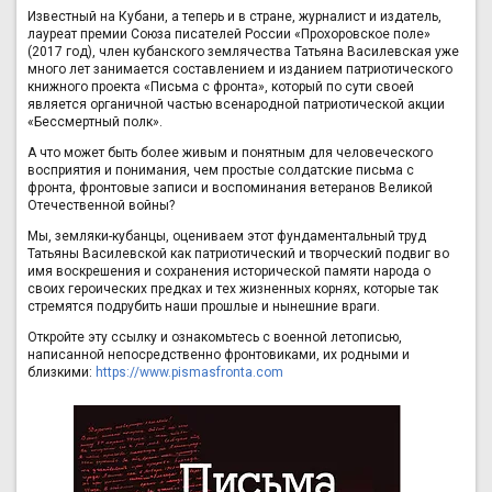
Известный на Кубани, а теперь и в стране, журналист и издатель,
лауреат премии Союза писателей России «Прохоровское поле»
(2017 год), член кубанского землячества Татьяна Василевская уже
много лет занимается составлением и изданием патриотического
книжного проекта «Письма с фронта», который по сути своей
является органичной частью всенародной патриотической акции
«Бессмертный полк».
А что может быть более живым и понятным для человеческого
восприятия и понимания, чем простые солдатские письма с
фронта, фронтовые записи и воспоминания ветеранов Великой
Отечественной войны?
Мы, земляки-кубанцы, оцениваем этот фундаментальный труд
Татьяны Василевской как патриотический и творческий подвиг во
имя воскрешения и сохранения исторической памяти народа о
своих героических предках и тех жизненных корнях, которые так
стремятся подрубить наши прошлые и нынешние враги.
Откройте эту ссылку и ознакомьтесь с военной летописью,
написанной непосредственно фронтовиками, их родными и
близкими:
https://www.pismasfronta.com