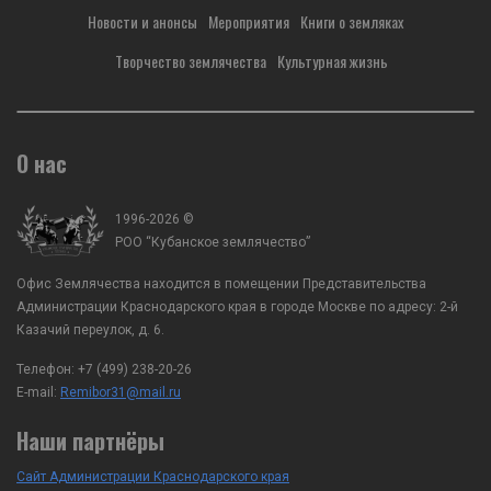
мобилизационной работы, ВРИО
казачества, спорта и мо
Новости и анонсы
Мероприятия
Книги о земляках
атамана Кубанского казачьего войска А.А.
работы, ВРИО атамана К
Агибалов с заместителем председателя...
казачьего войска А.А. Аг
Творчество землячества
Культурная жизнь
О нас
1996-2026 ©
РОО “Кубанское землячество”
Офис Землячества находится в помещении Представительства
Администрации Краснодарского края в городе Москве по адресу: 2-й
Казачий переулок, д. 6.
Телефон:
+7 (499) 238-20-26
E-mail:
Remibor31@mail.ru
Наши партнёры
Сайт Администрации Краснодарского края