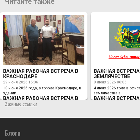
Читайте также
ВАЖНАЯ РАБОЧАЯ ВСТРЕЧА В
ВАЖНАЯ ВСТРЕЧА
КРАСНОДАРЕ
ЗЕМЛЯЧЕСТВЕ
29 июня 2026 15:06
8 июня 2026 06:06
10 июня 2026 года, в городе Краснодаре, в
4 июня 2026 года в офис
здании...
землячества в...
ВАЖНАЯ РАБОЧАЯ ВСТРЕЧА В
ВАЖНАЯ ВСТРЕЧА
КРАСНОДАРЕ
ЗЕМЛЯЧЕСТВЕ
Важные ссылки
29 июня 2026 15:06
8 июня 2026 06:06
10 июня 2026 года, в городе Краснодаре, в
4 июня 2026 года в офис
здании Администрации Краснодарского
землячества в Москве с
края, состоялась Рабочая встреча
председателя Правления
Заместителя Губернатора Краснодарского
Блоги
Лихонина с Заместителе
края по вопросам казачества, спорта и
Краснодарского края по