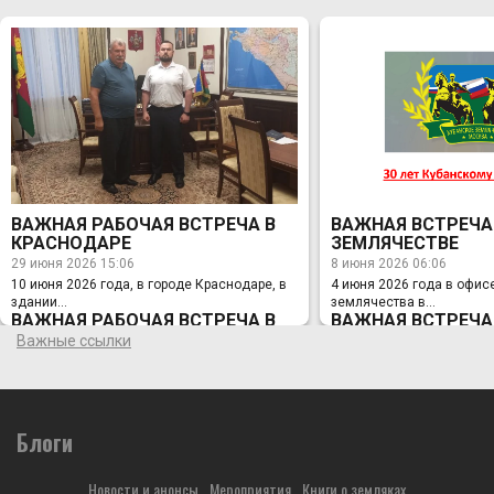
ВАЖНАЯ РАБОЧАЯ ВСТРЕЧА В
ВАЖНАЯ ВСТРЕЧА
КРАСНОДАРЕ
ЗЕМЛЯЧЕСТВЕ
29 июня 2026 15:06
8 июня 2026 06:06
10 июня 2026 года, в городе Краснодаре, в
4 июня 2026 года в офис
здании...
землячества в...
ВАЖНАЯ РАБОЧАЯ ВСТРЕЧА В
ВАЖНАЯ ВСТРЕЧА
КРАСНОДАРЕ
ЗЕМЛЯЧЕСТВЕ
Важные ссылки
29 июня 2026 15:06
8 июня 2026 06:06
10 июня 2026 года, в городе Краснодаре, в
4 июня 2026 года в офис
здании Администрации Краснодарского
землячества в Москве с
края, состоялась Рабочая встреча
председателя Правления
Заместителя Губернатора Краснодарского
Блоги
Лихонина с Заместителе
края по вопросам казачества, спорта и
Краснодарского края по
мобилизационной работы, ВРИО
казачества, спорта и мо
Новости и анонсы
Мероприятия
Книги о земляках
атамана Кубанского казачьего войска А.А.
работы, ВРИО атамана К