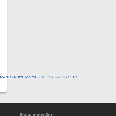
IIVARMAVIREBYLOVYYAVLENO155BOEVYKHDINASTIY/
Наши партнёры