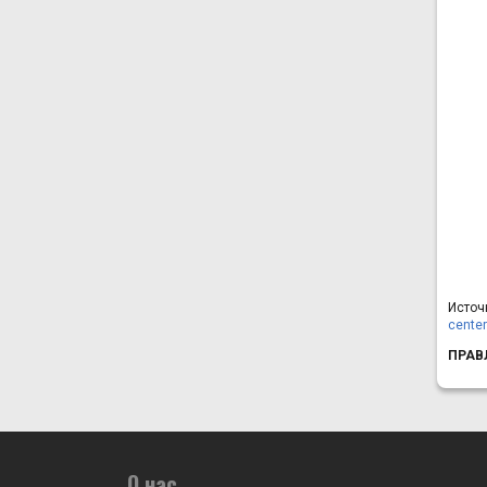
Источ
cente
ПРАВ
О нас