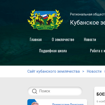
Региональная общест
Кубанское з
Главная
О землячестве
Новости
Подшефная школа
Работа с 
Сайт кубанского землячества
Новости
БОЕ
6 ноя
Приветствие Почетного