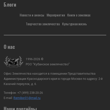
Заместителя Губернатора Краснодарского
Блоги
Лихонина с Заместителе
края по вопросам казачества, спорта и
Краснодарского края по
мобилизационной работы, ВРИО
казачества, спорта и мо
Новости и анонсы
Мероприятия
Книги о земляках
атамана Кубанского казачьего войска А.А.
работы, ВРИО атамана К
Агибалов с заместителем председателя...
казачьего войска А.А. Аг
Творчество землячества
Культурная жизнь
О нас
1996-2026 ©
РОО “Кубанское землячество”
Офис Землячества находится в помещении Представительства
Администрации Краснодарского края в городе Москве по адресу: 2-й
Казачий переулок, д. 6.
Телефон:
+7 (499) 238-20-26
E-mail:
Remibor31@mail.ru
Наши партнёры