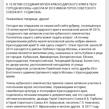
К 15-ЛЕТИЮ СОЗДАНИЯ МУЗЕЯ КРАСНОДАРСКОГО КРАЯ В ГБОУ
ГОРОДА МОСКВЫ «ШКОЛА № 2010 ИМЕНИ ГЕРОЯ СОВЕТСКОГО
СОЮЗА М.П. СУДАКОВА»
Уважаемые товарищи, друзья!
Сегодня мы открываем на нашем веб-сайте рубрику, посвящённую
15-летию музея Краснодарского края в московской школе № 2010,
созданного при активном участии кубанского землячества.
Посетитель нашего сайта может задать вопрос: «А почему
направлением работы музея московской школы избран именно
Краснодарский край? В чём здесь секрет?». Ответ простой: школа №
2010 находится в районе Люблино города Москвы, и многие её
ученики являются жителями улиц, названных в честь Кубани и ряда
её городов: Кубанская, Армавирская, Белореченская, Ейская,
Краснодарская, Новороссийская, Тихорецкий бульвар. Более того,
во дворе школы, расположенной неподалёку от улицы
Краснодарской, установлен Памятный знак в честь дружбы Юго-
Восточного административного округа Москвы с Краснодарским
краем.
Члены кубанского землячества приняли самое активное участие в
пополнении музея экспонатами, отражающими историю,
самобытную культуру и этнографию Краснодарского края,
поделились личными вещами и документами, как это сделали
лётчики-космонавты: дважды Герой Советского Союза В.В. Горбатко
и Герой Советского Союза А.Н. Березовой, писатель Г.Л. Немченко,
член землячества В.П. Афанасьева и многие другие. В 2017 году