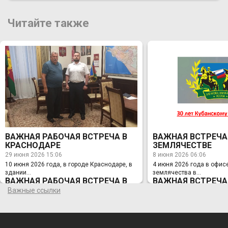
Читайте также
ВАЖНАЯ РАБОЧАЯ ВСТРЕЧА В
ВАЖНАЯ ВСТРЕЧА
КРАСНОДАРЕ
ЗЕМЛЯЧЕСТВЕ
29 июня 2026 15:06
8 июня 2026 06:06
10 июня 2026 года, в городе Краснодаре, в
4 июня 2026 года в офис
здании...
землячества в...
ВАЖНАЯ РАБОЧАЯ ВСТРЕЧА В
ВАЖНАЯ ВСТРЕЧА
КРАСНОДАРЕ
ЗЕМЛЯЧЕСТВЕ
Важные ссылки
29 июня 2026 15:06
8 июня 2026 06:06
10 июня 2026 года, в городе Краснодаре, в
4 июня 2026 года в офис
здании Администрации Краснодарского
землячества в Москве с
края, состоялась Рабочая встреча
председателя Правления