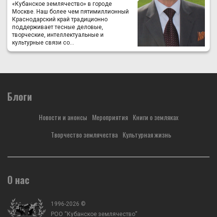
«Кубанское землячество» в городе
Москве. Наш более чем пятимиллионный
Краснодарский край традиционно
поддерживает тесные деловые,
творческие, интеллектуальные и
культурные связи со...
Блоги
Новости и анонсы
Мероприятия
Книги о земляках
Творчество землячества
Культурная жизнь
О нас
1996-2026 ©
РОО “Кубанское землячество”