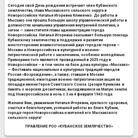
Сегодня свой День рождения встречает член Кубанского
землячества, глава Мысхакского сельского округа в
Новороссийске Наталья Игоревна Клименко. До работы в
Мысхако она прошла большую школу управленческой работы в
должностях начальника управления внутренней политики, а
затем — заместителя главы администрации города
Новороссийска. Наталья Игоревна оказывает большую помощь
Кубанскому землячеству в поддержке и развитии
многосторонних взаимоотношений двух городов-героев —
Москвы и Новороссийска в культурной и военно-
патриотической работе с населением, особенно молодёжью.
Примерами того являются: проведенный в 2025 году в
Новороссийске – в том числе на базе дома культуры «Мысхако»
— Фестиваль национальных и культурных традиций народов
России «Возрождение», а также, ставшая в Москве
традиционной, ежегодная военно-патриотическая акция на
площади имени Героя Советского Союза Цезаря Куникова в
память о морских десантниках, высадившихся на Малую землю
под Новороссийском в ночь с 3 на 4 февраля 1943 года.
Желаем Вам, уважаемая Наталья Игоревна, крепкого здоровья,
счастья и благополучия, успешной работы во благо Кубани,
города-героя Новороссийска и жителей его Мысхакского
сельского округа!
ПРАВЛЕНИЕ РОО «КУБАНСКОЕ ЗЕМЛЯЧЕСТВО»