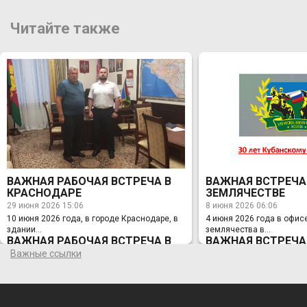
Читайте также
ВАЖНАЯ РАБОЧАЯ ВСТРЕЧА В
ВАЖНАЯ ВСТРЕЧА
КРАСНОДАРЕ
ЗЕМЛЯЧЕСТВЕ
29 июня 2026 15:06
8 июня 2026 06:06
10 июня 2026 года, в городе Краснодаре, в
4 июня 2026 года в офис
здании...
землячества в...
ВАЖНАЯ РАБОЧАЯ ВСТРЕЧА В
ВАЖНАЯ ВСТРЕЧА
КРАСНОДАРЕ
ЗЕМЛЯЧЕСТВЕ
Важные ссылки
29 июня 2026 15:06
8 июня 2026 06:06
10 июня 2026 года, в городе Краснодаре, в
4 июня 2026 года в офис
здании Администрации Краснодарского
землячества в Москве с
края, состоялась Рабочая встреча
председателя Правления