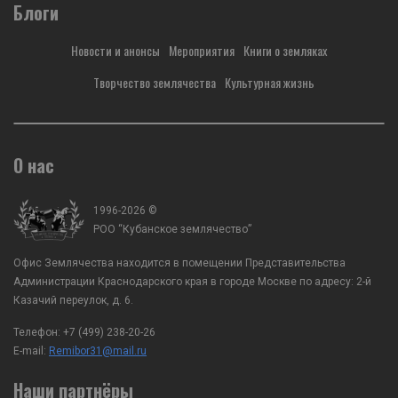
Заместителя Губернатора Краснодарского
Блоги
Лихонина с Заместителе
края по вопросам казачества, спорта и
Краснодарского края по
мобилизационной работы, ВРИО
казачества, спорта и мо
Новости и анонсы
Мероприятия
Книги о земляках
атамана Кубанского казачьего войска А.А.
работы, ВРИО атамана К
Агибалов с заместителем председателя...
казачьего войска А.А. Аг
Творчество землячества
Культурная жизнь
О нас
1996-2026 ©
РОО “Кубанское землячество”
Офис Землячества находится в помещении Представительства
Администрации Краснодарского края в городе Москве по адресу: 2-й
Казачий переулок, д. 6.
Телефон:
+7 (499) 238-20-26
E-mail:
Remibor31@mail.ru
Наши партнёры