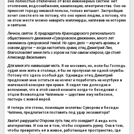
оно полностью отключено от всех инженерных систем: нет
отопления, водоснабжения, канализации, электричества. Оно не
приносит городу никакой пользы, только ветшает. Застройщик
хочет снести его не потому, что оно нужно людям, а потому, что
на этом месте можно наварить миллиарды, наплевав на историю
и святыни.
Личное, святое. Я, председатель Краснодарского регионального
общественного движения «Суворовское движение», много лет
занимаюсь суворовской темой. Но одно дело — изучать архивы, и
совсем другое — когда настоятель храма, отец Димитрий Лин,
благословляет меня петь с хором на том самом клиросе, где стоял
Александр Васильевич.
Для меня это наивысшая честь.
Я не москвич, но, если бы Господь
судил мне жить в столице, я бы не пропускал ни одной службы.
Потому что здесь особый дух. Однажды отец Димитрий
предложил мне остаться на ночлег и поработать на ноутбуке в
маленькой коморке при храме. Я сидел там допоздна и
вспоминал, что в этой самой комнате когда-то беседовал с
отцом Всеволодом Чаплиным — царствие ему небесное,
пастырь с живой верой.
И теперь эти стены, помнящие молитвы Суворова и беседы
Чаплина, предлагается поставить под удар экскаватора?
Хватит разрушать! Откроем путь тем, кто созидает
! А ведь есть
альтернатива. И она не в том, чтобы сохранить руину. Она в том,
чтобы превратить её в живое, работающее пространство, где