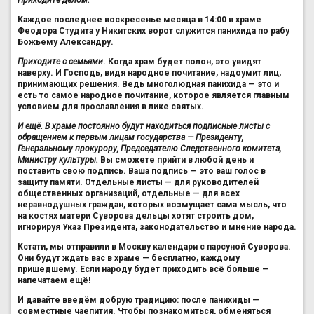
Каждое последнее воскресенье месяца в 14:00 в храме
Феодора Студита у Никитских ворот служится панихида по рабу
Божьему Александру.
Приходите с семьями
. Когда храм будет полон, это увидят
наверху. И Господь, видя народное почитание, надоумит лиц,
принимающих решения. Ведь многолюдная панихида — это и
есть то самое народное почитание, которое является главным
условием для прославления в лике святых.
И ещё. В храме постоянно будут находиться подписные листы с
обращением к первым лицам государства — Президенту,
Генеральному прокурору, Председателю Следственного комитета,
Министру культуры.
Вы сможете прийти в любой день и
поставить свою подпись. Ваша подпись — это ваш голос в
защиту памяти. Отдельные листы — для руководителей
общественных организаций, отдельные — для всех
неравнодушных граждан, которых возмущает сама мысль, что
на костях матери Суворова дельцы хотят строить дом,
игнорируя Указ Президента, законодательство и мнение народа.
Кстати, мы отправили в Москву календари с парсуной Суворова.
Они будут ждать вас в храме — бесплатно, каждому
пришедшему. Если народу будет приходить всё больше —
напечатаем ещё!
И давайте введём добрую традицию: после панихиды —
совместные чаепития. Чтобы познакомиться, обменяться