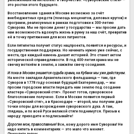
это ростки этого будущего.
Восстановление здания в Москве возможно за счёт
внебюджетных средств (помощь меценатов, деловых кругов) и
программ, реализуемых в рамках подготовки к 300-летию
Суворова. Мы не просим денег у государства — мы просим дать
нам возможность вдохнуть жизнь в руину за наш счёт, превратив
её в точку притяжения для всех патриотов.
Если пятилетка получит статус нацпроекта, появятся и ресурсы, и
государственная поддержка. Но начинать нужно уже сейчас, с
места, где каждый камень дышит историей. Это станет актом
исторической справедливости. В год 400-летия храма мы не
свечку воткнём в землю, а зажжём свечу созидания.
И пока в Москве решается судьба храма, на Кубани мы уже действуем.
На месте закладки Архангельского фельдшанца — там, где
Суворов в 1778 году основал будущий Екатеринодар, — мы
просим городские власти передать нам землю под создание
кластера «Суворовский стяг». Проект готов, суворовское
благословение получено. Если в Москве появится первый
«Суворовский стяг», а в Краснодаре — второй, мы получим две
точки опоры для возрождения суворовского духа. А там,
глядишь, и по всей Руси великой стяги поднимутся. Призыв к
народу: приходите и подписывайте!
Дорогие мои, православные!
Все, кому дорого имя Суворова! Не
надо кипеть в комментариях — это мало что меняет.
Приходите делом.