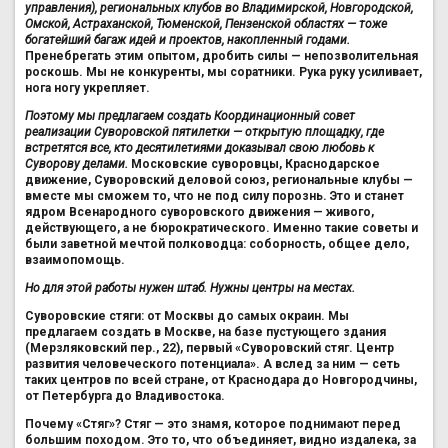
управления), региональных клубов во Владимирской, Новгородской,
Омской, Астраханской, Тюменской, Пензенской областях — тоже
богатейший багаж идей и проектов, накопленный годами.
Пренебрегать этим опытом, дробить силы — непозволительная
роскошь. Мы не конкуренты, мы соратники. Рука руку усиливает,
нога ногу укрепляет.
Поэтому мы предлагаем создать Координационный совет
реализации Суворовской пятилетки — открытую площадку, где
встретятся все, кто десятилетиями доказывал свою любовь к
Суворову делами.
Московские суворовцы, Краснодарское
движение, Суворовский деловой союз, региональные клубы —
вместе мы сможем то, что не под силу порознь. Это и станет
ядром Всенародного суворовского движения — живого,
действующего, а не бюрократического. Именно такие советы и
были заветной мечтой полководца: соборность, общее дело,
взаимопомощь.
Но для этой работы нужен штаб. Нужны центры на местах.
Суворовские стяги: от Москвы до самых окраин. Мы
предлагаем создать в Москве, на базе пустующего здания
(Мерзляковский пер., 22), первый «Суворовский стяг. Центр
развития человеческого потенциала». А вслед за ним — сеть
таких центров по всей стране, от Краснодара до Новгородчины,
от Петербурга до Владивостока.
Почему «Стяг»? Стяг — это знамя, которое поднимают перед
большим походом. Это то, что объединяет, видно издалека, за