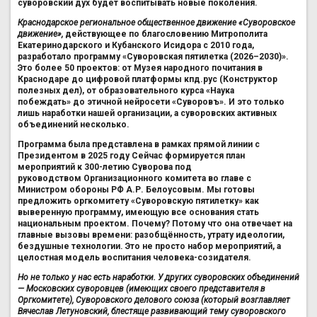
суворовский дух будет воспитывать новые поколения.
Краснодарское региональное общественное движение «Суворовское
движение»,
действующее по благословению Митрополита
Екатеринодарского и Кубанского Исидора с 2010 года,
разработало программу «Суворовская пятилетка (2026–2030)».
Это более 50 проектов: от Музея народного почитания в
Краснодаре до цифровой платформы кпд.рус (Конструктор
полезных дел), от образовательного курса «Наука
побеждать» до этичной нейросети «Суворовъ». И это только
лишь наработки нашей организации, а суворовских активных
объединений несколько.
Программа была представлена в рамках прямой линии с
Президентом в 2025 году Сейчас формируется план
мероприятий к 300-летию Суворова под
руководством Организационного комитета во главе с
Министром обороны РФ А.Р. Белоусовым. Мы готовы
предложить оргкомитету «Суворовскую пятилетку» как
выверенную программу, имеющую все основания стать
национальным проектом. Почему? Потому что она отвечает на
главные вызовы времени: разобщённость, утрату идеологии,
бездушные технологии. Это не просто набор мероприятий, а
целостная модель воспитания человека-созидателя.
Но не только у нас есть наработки. У других суворовских объединений
— Московских суворовцев (имеющих своего представителя в
Оргкомитете), Суворовского делового союза (который возглавляет
Вячеслав Летуновский, блестяще развивающий тему суворовского