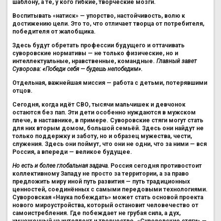
шаблону, а те, у кого гибкие, творческие мозги.
Воспитывать «натиск» — упорство, настойчивость, волю к
достижению цели. Это то, что отличает творца от потребителя,
победителя от жалобщика.
Здесь будут обретать профессии будущего и оттачивать
суворовские нормативы — не только физические, но и
интеллектуальные, нравственные, командные.
Главный завет
Суворова: «Победи себя — будешь непобедим».
Отдельная, важнейшая миссия — работа с детьми, потерявшими
отцов.
Сегодня, когда идёт СВО, тысячи мальчишек и девчонок
остаются без пап. Эти дети особенно нуждаются в мужском
плече, в наставнике, в примере. Суворовские стяги могут стать
для них вторым домом, большой семьёй. Здесь они найдут не
только поддержку и заботу, но и образец мужества, чести,
служения. Здесь они поймут, что они не одни, что за ними — вся
Россия, а впереди — великое будущее.
Но есть и более глобальная задача.
Россия сегодня противостоит
коллективному Западу не просто за территории, а за право
предложить миру иной путь развития — путь традиционных
ценностей, соединённых с самыми передовыми технологиями.
Суворовская «Наука побеждать» может стать основой проекта
нового мироустройства, который остановит человечество от
самоистребления. Где побеждает не грубая сила, а дух,
умноженный на интеллект и творчество. «Суворовские стяги» —