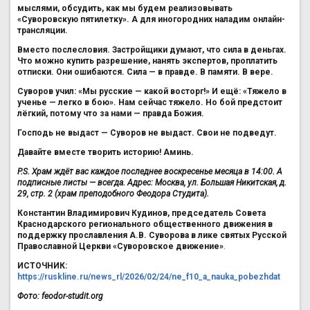
мыслями, обсудить, как мы будем реализовывать
«Суворовскую пятилетку». А для иногородних наладим онлайн-
трансляции.
Вместо послесловия. Застройщики думают, что сила в деньгах.
Что можно купить разрешение, нанять экспертов, проплатить
отписки. Они ошибаются. Сила — в правде. В памяти. В вере.
Суворов учил: «Мы русские — какой восторг!» И ещё: «Тяжело в
ученье — легко в бою». Нам сейчас тяжело. Но бой предстоит
лёгкий, потому что за нами — правда Божия.
Господь не выдаст — Суворов не выдаст. Свои не подведут.
Давайте вместе творить историю! Аминь.
P.S. Храм ждёт вас каждое последнее воскресенье месяца в 14:00. А
подписные листы — всегда. Адрес: Москва, ул. Большая Никитская, д.
29, стр. 2 (храм преподобного Феодора Студита).
Константин Владимирович Кудинов, председатель Совета
Краснодарского регионального общественного движения в
поддержку прославления А.В. Суворова в лике святых Русской
Православной Церкви «Суворовское движение»
.
ИСТОЧНИК:
https://ruskline.ru/news_rl/2026/02/24/ne_f10_a_nauka_pobezhdat
Фото: feodor-studit.org