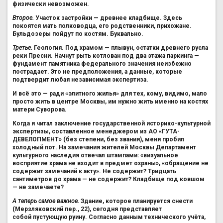
физически невозможен.
Второе.
Участок застройки — древнее кладбище. Здесь
покоятся мать полководца, его родственники, прихожане.
Бульдозеры пойдут по костям. Буквально.
Третье.
Геология. Под храмом — плывун, остатки древнего русла
реки Пресни. Начнут рыть котлован под два этажа паркинга —
фундамент памятника федерального значения неизбежно
пострадает. Это не предположения, а данные, которые
подтвердит любая независимая экспертиза.
И всё это — ради «элитного жилья» для тех, кому, видимо, мало
просто жить в центре Москвы, им нужно жить именно на костях
матери Суворова.
Когда я читал заключение государственной историко-культурной
экспертизы, составленное менеджером из АО «ГУТА-
ДЕВЕЛОПМЕНТ» (без степени, без звания), меня пробил
холодный пот. На замечания жителей Москвы Департамент
культурного наследия отвечал штампами: «визуальное
восприятие храма не входит в предмет охраны», «обращение не
содержит замечаний к акту». Не содержит? Тридцать
сантиметров до храма — не содержит? Кладбище под ковшом
— не замечаете?
А теперь самое важное.
Здание, которое планируется снести
(Мерзляковский пер., 22), сегодня представляет
собой пустующую руину. Согласно данным технического учёта,