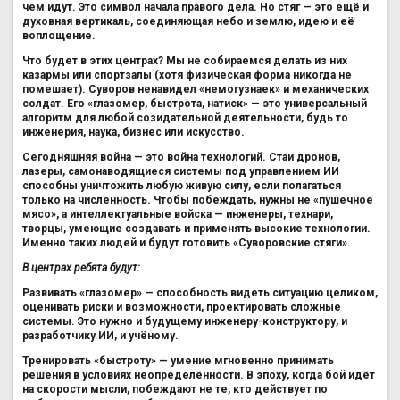
чем идут. Это символ начала правого дела. Но стяг — это ещё и
духовная вертикаль, соединяющая небо и землю, идею и её
воплощение.
Что будет в этих центрах? Мы не собираемся делать из них
казармы или спортзалы (хотя физическая форма никогда не
помешает). Суворов ненавидел «немогузнаек» и механических
солдат. Его «глазомер, быстрота, натиск» — это универсальный
алгоритм для любой созидательной деятельности, будь то
инженерия, наука, бизнес или искусство.
Сегодняшняя война — это война технологий. Стаи дронов,
лазеры, самонаводящиеся системы под управлением ИИ
способны уничтожить любую живую силу, если полагаться
только на численность. Чтобы побеждать, нужны не «пушечное
мясо», а интеллектуальные войска — инженеры, технари,
творцы, умеющие создавать и применять высокие технологии.
Именно таких людей и будут готовить «Суворовские стяги».
В центрах ребята будут:
Развивать «глазомер» — способность видеть ситуацию целиком,
оценивать риски и возможности, проектировать сложные
системы. Это нужно и будущему инженеру-конструктору, и
разработчику ИИ, и учёному.
Тренировать «быстроту» — умение мгновенно принимать
решения в условиях неопределённости. В эпоху, когда бой идёт
на скорости мысли, побеждают не те, кто действует по