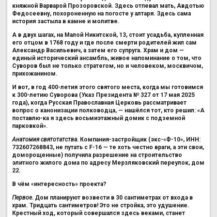
княжной Варварой Прозоровской. Здесь отпевал мать, Авдотью
Федосеевну, похороненную на погосте у алтаря. Здесь сама
история застыла в камне и молитве.
А в двух шагах, на Малой Никитской, 13, стоит усадьба, купленная
его отцом в 1768 году и где после смерти родителей жил сам
Александр Васильевич, а затем его супруга. Храм и дом —
единый исторический ансамбль, живое напоминание о том, что
Суворов был не только стратегом, но и человеком, москвичом,
прихожанином.
И вот, в год 400-летия этого святого места, когда мы готовимся
к 300-летию Суворова (Указ Президента № 327 от 17 мая 2025
года), когда Русская Православная Церковь рассматривает
вопрос о канонизации полководца, — нашёлся тот, кто решил: «А
поставлю-ка я здесь восьмиэтажный домик с подземной
парковкой».
Анатомия святотатства.
Компания-застройщик (экс-«Ф-10», ИНН:
732607268843, не путать с F-16 — те хоть честно враги, а эти свои,
доморощенные) получила разрешение на строительство
элитного жилого дома по адресу Мерзляковский переулок, дом
22.
В чём «интересность» проекта?
Первое.
Дом планируют возвести в 30 сантиметрах от входа в
храм. Тридцать сантиметров! Это не стройка, это удушение.
Крестный ход, который совершался здесь веками, станет