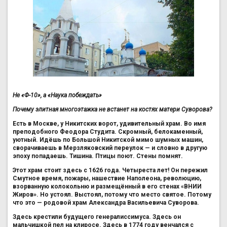
Не «Ф-10», а «Наука побеждать»
Почему элитная многоэтажка не встанет на костях матери Суворова?
Есть в Москве, у Никитских ворот, удивительный храм. Во имя
преподобного Феодора Студита. Скромный, белокаменный,
уютный. Идёшь по Большой Никитской мимо шумных машин,
сворачиваешь в Мерзляковский переулок — и словно в другую
эпоху попадаешь. Тишина. Птицы поют. Стены помнят.
Этот храм стоит здесь с 1626 года. Четыреста лет! Он пережил
Смутное время, пожары, нашествие Наполеона, революцию,
взорванную колокольню и размещённый в его стенах «ВНИИ
Жиров». Но устоял. Выстоял, потому что место святое. Потому
что это — родовой храм Александра Васильевича Суворова.
Здесь крестили будущего генералиссимуса. Здесь он
мальчишкой пел на клиросе. Здесь в 1774 году венчался с