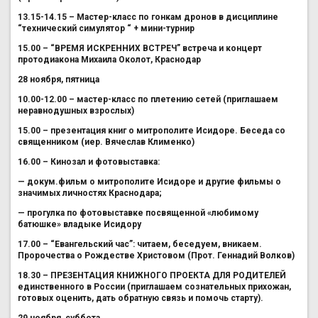
13.15-14.15 – Мастер-класс по гонкам дронов в дисциплине
“технический симулятор “ + мини-турнир
15.00 – “ВРЕМЯ ИСКРЕННИХ ВСТРЕЧ” встреча и концерт
протодиакона Михаила Околот, Краснодар
28 ноября, пятница
10.00-12.00 – мастер-класс по плетению сетей (приглашаем
неравнодушных взрослых)
15.00 – презентация книг о митрополите Исидоре. Беседа со
священником (иер. Вячеслав Клименко)
16.00 – Кинозал и фотовыставка:
— докум.фильм о митрополите Исидоре и другие фильмы о
значимых личностях Краснодара;
— прогулка по фотовыставке посвященной «любимому
батюшке» владыке Исидору
17.00 – “Евангельский час”: читаем, беседуем, вникаем.
Пророчества о Рождестве Христовом (Прот. Геннадий Волков)
18.30 – ПРЕЗЕНТАЦИЯ КНИЖНОГО ПРОЕКТА ДЛЯ РОДИТЕЛЕЙ
единственного в России (приглашаем сознательных прихожан,
готовых оценить, дать обратную связь и помочь старту).