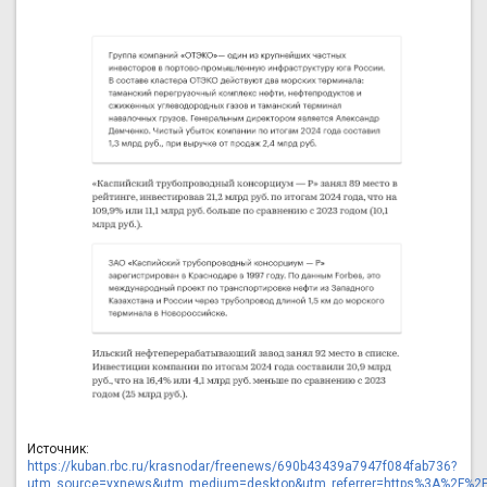
Источник:
https://kuban.rbc.ru/krasnodar/freenews/690b43439a7947f084fab736?
utm_source=yxnews&utm_medium=desktop&utm_referrer=https%3A%2F%2F