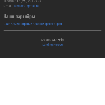
Телефон:
+7 (499) 238-20-26
E-mail:
Remibor31@mail.ru
Наши партнёры
Сайт Администрации Краснодарского края
Created with
by
Landing Heroes