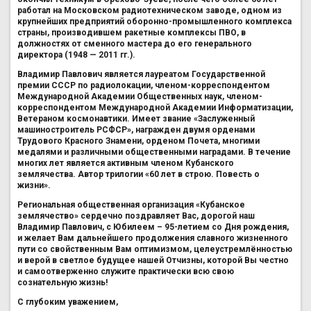
работал на Московском радиотехническом заводе, одном из
крупнейших предприятий оборонно-промышленного комплекса
страны, производившем ракетные комплексы ПВО, в
должностях от сменного мастера до его генерального
директора (1948 — 2011 гг.).
Владимир Павлович является лауреатом Государственной
премии СССР по радиолокации, членом-корреспондентом
Международной Академии Общественных наук, членом-
корреспондентом Международной Академии Информатизации,
Ветераном космонавтики. Имеет звание «Заслуженный
машиностроитель РСФСР», награжден двумя орденами
Трудового Красного Знамени, орденом Почета, многими
медалями и различными общественными наградами. В течение
многих лет является активным членом Кубанского
землячества. Автор трилогии «60 лет в строю. Повесть о
жизни».
Региональная общественная организация «Кубанское
землячество» сердечно поздравляет Вас, дорогой наш
Владимир Павлович, с Юбилеем – 95-летием со Дня рождения,
и желает Вам дальнейшего продолжения славного жизненного
пути со свойственным Вам оптимизмом, целеустремлённостью
и верой в светлое будущее нашей Отчизны, которой Вы честно
и самоотверженно служите практически всю свою
сознательную жизнь!
С глубоким уважением,