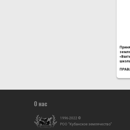
Приня
земля
«Вахт
школы
ПРАВ
О нас
1996-2022 ©
РОО “Кубанское землячество”