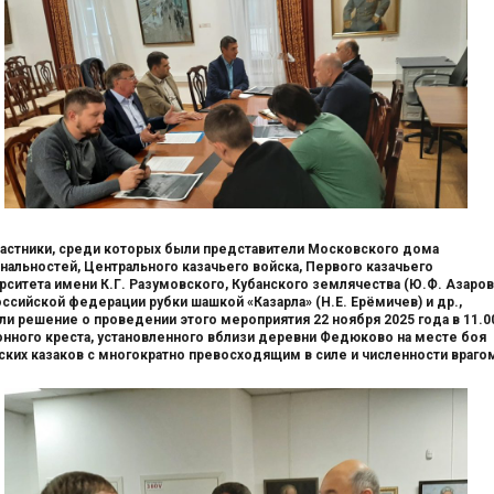
частники, среди которых были представители Московского дома
нальностей, Центрального казачьего войска, Первого казачьего
рситета имени К.Г. Разумовского, Кубанского землячества (Ю.Ф. Азаров
ссийской федерации рубки шашкой «Казарла» (Н.Е. Ерёмичев) и др.,
ли решение о проведении этого мероприятия 22 ноября 2025 года в 11.00
нного креста, установленного вблизи деревни Федюково на месте боя
ских казаков с многократно превосходящим в силе и численности враго