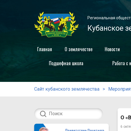
Региональная общест
Кубанское з
Главная
О землячестве
Новости
Подшефная школа
Работа с 
Сайт кубанского землячества
Мероприя
О «
6 октя
Приветствие Почетного