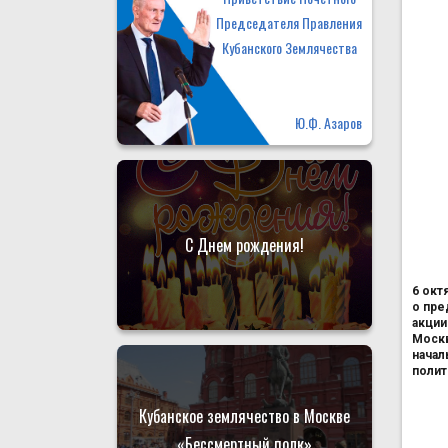
Председателя Правления
Кубанского Землячества
Ю.Ф. Азаров
С Днем рождения!
6 окт
о пре
акции
Москв
начал
полит
Кубанское землячество в Москве
«Бессмертный полк»