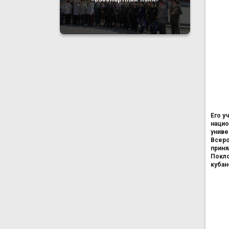
Его у
нацио
униве
Всеро
приня
Покло
кубан