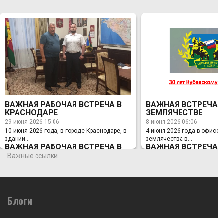
ВАЖНАЯ РАБОЧАЯ ВСТРЕЧА В
ВАЖНАЯ ВСТРЕЧА
КРАСНОДАРЕ
ЗЕМЛЯЧЕСТВЕ
29 июня 2026 15:06
8 июня 2026 06:06
10 июня 2026 года, в городе Краснодаре, в
4 июня 2026 года в офис
здании...
землячества в...
ВАЖНАЯ РАБОЧАЯ ВСТРЕЧА В
ВАЖНАЯ ВСТРЕЧА
КРАСНОДАРЕ
ЗЕМЛЯЧЕСТВЕ
Важные ссылки
29 июня 2026 15:06
8 июня 2026 06:06
10 июня 2026 года, в городе Краснодаре, в
4 июня 2026 года в офис
здании Администрации Краснодарского
землячества в Москве с
края, состоялась Рабочая встреча
председателя Правления
Заместителя Губернатора Краснодарского
Блоги
Лихонина с Заместителе
края по вопросам казачества, спорта и
Краснодарского края по
мобилизационной работы, ВРИО
казачества, спорта и мо