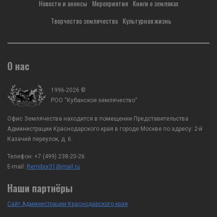
Новости и анонсы
Мероприятия
Книги о земляках
атамана Кубанского казачьего войска А.А.
работы, ВРИО атамана К
Агибалов с заместителем председателя...
казачьего войска А.А. Аг
Творчество землячества
Культурная жизнь
О нас
1996-2026 ©
РОО “Кубанское землячество”
Офис Землячества находится в помещении Представительства
Администрации Краснодарского края в городе Москве по адресу: 2-й
Казачий переулок, д. 6.
Телефон:
+7 (499) 238-20-26
E-mail:
Remibor31@mail.ru
Наши партнёры
Сайт Администрации Краснодарского края