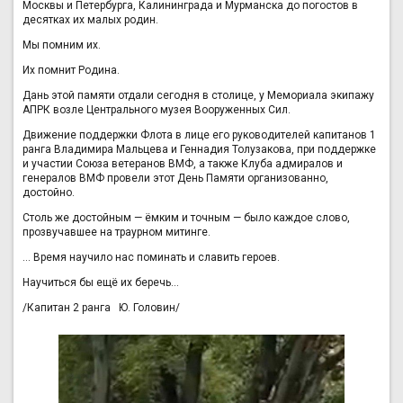
Москвы и Петербурга, Калининграда и Мурманска до погостов в
десятках их малых родин.
Мы помним их.
Их помнит Родина.
Дань этой памяти отдали сегодня в столице, у Мемориала экипажу
АПРК возле Центрального музея Вооруженных Сил.
Движение поддержки Флота в лице его руководителей капитанов 1
ранга Владимира Мальцева и Геннадия Толузакова, при поддержке
и участии Союза ветеранов ВМФ, а также Клуба адмиралов и
генералов ВМФ провели этот День Памяти организованно,
достойно.
Столь же достойным — ёмким и точным — было каждое слово,
прозвучавшее на траурном митинге.
… Время научило нас поминать и славить героев.
Научиться бы ещё их беречь…
/Капитан 2 ранга Ю. Головин/