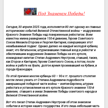
Сегодня, 30 апреля 2025 года, исполняется 80 лет одному из главных
исторических событий Великой Отечественной войны – водружению
Красного Знамени Победы над поверженным рейхстагом. Всем
известны имена разведчиков 150-й дивизии, Героев Советского
Союза Михаила Егорова и Георгия Кантария, совершивших этот
незабываемый подвиг. Однако далеко не каждый молодой кубанец
знает, что батальоном, штурмовавшим главный вход в рейхстаг и
обеспечившим водружение Знамени Победы на его куполе,
командовал капитан Степан Андреевич Неустроев, ставший, также,
как Егоров и Кантария, Героем Советского Союза, а потом, после
войны и работе на Урале, долгое время проживавший на Кубани, в
городе Краснодаре.
По этой причине многие кубанцы 60 – 90-х гг. прошлого столетия
могли лично узнать от Степана Андреевича подробности
завершающей победной части войны – взятия Берлина, штурма
рейхстага и установления на его куполе Красного знамени 150-й
дивизии, ставшего в веках Знаменем Победы советского народа в
Великой Отечественной войне.
Вот что писал Степан Андреевич Неустроев об этом знаковом
событии в истории нашего государства. И это лишь небольшая часть