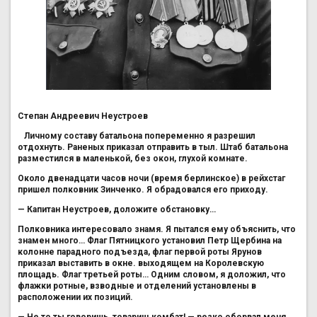
Степан Андреевич Неустроев
Личному составу батальона попеременно я разрешил
отдохнуть. Раненых приказал отправить в тыл. Штаб батальона
разместился в маленькой, без окон, глухой комнате.
Около двенадцати часов ночи (время берлинское) в рейхстаг
пришел полковник Зинченко. Я обрадовался его приходу.
— Капитан Неустроев, доложите обстановку…
Полковника интересовало знамя. Я пытался ему объяснить, что
знамен много… Флаг Пятницкого установил Петр Щербина на
колонне парадного подъезда, флаг первой роты Ярунов
приказал выставить в окне. выходящем на Королевскую
площадь. Флаг третьей роты… Одним словом, я доложил, что
флажки ротные, взводные и отделений установлены в
расположении их позиций.
— Не то ты говоришь, товарищ комбат! — резко оборвал меня