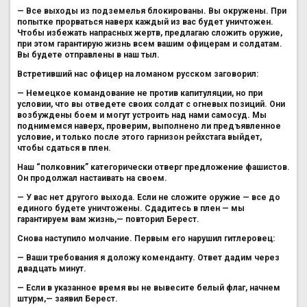
— Все выходы из подземелья блокированы. Вы окружены. При
попытке прорваться наверх каждый из вас будет уничтожен.
Чтобы избежать напрасных жертв, предлагаю сложить оружие,
при этом гарантирую жизнь всем вашим офицерам и солдатам.
Вы будете отправлены в наш тыл.
Встретивший нас офицер на ломаном русском заговорил:
— Немецкое командование не против капитуляции, но при
условии, что вы отведете своих солдат с огневых позиций. Они
возбуждены боем и могут устроить над нами самосуд. Мы
поднимемся наверх, проверим, выполнено ли предъявленное
условие, и только после этого гарнизон рейхстага выйдет,
чтобы сдаться в плен.
Наш “полковник” категорически отверг предложение фашистов.
Он продолжал настаивать на своем.
— У вас нет другого выхода. Если не сложите оружие — все до
единого будете уничтожены. Сдадитесь в плен — мы
гарантируем вам жизнь,— повторил Берест.
Снова наступило молчание. Первым его нарушил гитлеровец:
— Ваши требования я доложу коменданту. Ответ дадим через
двадцать минут.
— Если в указанное время вы не вывесите белый флаг, начнем
штурм,— заявил Берест.