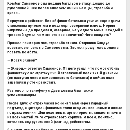
Комбат Самсонов сам поднял батальон в атаку, дошло до
рукопашной. Все перемешалось: наши и немцы, стрельба и
крики…
Вернулся в рейхстаг. Левый фланг батальона усилил еще одним
станковым пулеметом и подтянул резервный взвод. Нервы
напряжены до предела и, наверное, не у одного меня. Каждый с
тревогой думал: чем же это все кончится? Чего ожидать?
Прошел примерно час, стрельба стихла. Старшина Сандул
восстановил связь с Самсоновым. Звоню, прошу телефониста
позвать комбата.
— Костя! Живой?
— Живой,— ответил Самсонов. От него узнал, что помог отбить
фашистскую контратаку 525-й стрелковый полк 171-й дивизии
(он наступал левее самсоновского батальона) и сейчас полк
зацепился у стен рейхстага.
Разговор по телефону с Давыдовым был также
успокаивающим.
После двух или трех часов ночи на 1 мая через парадный
подъезд в цитадель фашизма стали входить все новые и новые
подразделения. Шли пехотинцы, артиллеристы, танкисты почти
из всех частей 79-го стрелкового корпуса. И всем, понятно,
хотелось водрузить свой флаг над рейхстагом.
Я считал, что для обороны здания и отражения возможных