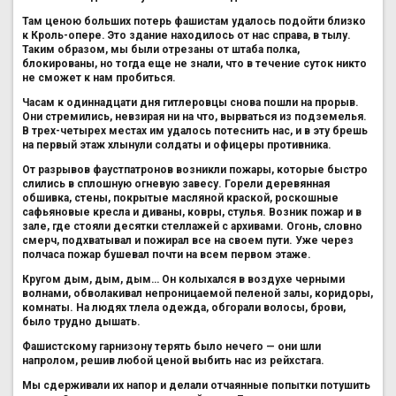
Там ценою больших потерь фашистам удалось подойти близко
к Кроль-опере. Это здание находилось от нас справа, в тылу.
Таким образом, мы были отрезаны от штаба полка,
блокированы, но тогда еще не знали, что в течение суток никто
не сможет к нам пробиться.
Часам к одиннадцати дня гитлеровцы снова пошли на прорыв.
Они стремились, невзирая ни на что, вырваться из подземелья.
В трех-четырех местах им удалось потеснить нас, и в эту брешь
на первый этаж хлынули солдаты и офицеры противника.
От разрывов фаустпатронов возникли пожары, которые быстро
слились в сплошную огневую завесу. Горели деревянная
обшивка, стены, покрытые масляной краской, роскошные
сафьяновые кресла и диваны, ковры, стулья. Возник пожар и в
зале, где стояли десятки стеллажей с архивами. Огонь, словно
смерч, подхватывал и пожирал все на своем пути. Уже через
полчаса пожар бушевал почти на всем первом этаже.
Кругом дым, дым, дым… Он колыхался в воздухе черными
волнами, обволакивал непроницаемой пеленой залы, коридоры,
комнаты. На людях тлела одежда, обгорали волосы, брови,
было трудно дышать.
Фашистскому гарнизону терять было нечего — они шли
напролом, решив любой ценой выбить нас из рейхстага.
Мы сдерживали их напор и делали отчаянные попытки потушить