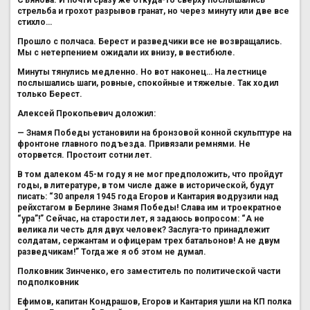
стрельба и грохот разрывов гранат, но через минуту или две все
стихло…
Прошло с полчаса. Берест и разведчики все не возвращались.
Мы с нетерпением ожидали их внизу, в вестибюле.
Минуты тянулись медленно. Но вот наконец… На лестнице
послышались шаги, ровные, спокойные и тяжелые. Так ходил
только Берест.
Алексей Прокопьевич доложил:
— Знамя Победы установили на бронзовой конной скульптуре на
фронтоне главного подъезда. Привязали ремнями. Не
оторвется. Простоит сотни лет.
В том далеком 45-м году я не мог предположить, что пройдут
годы, в литературе, в том числе даже в исторической, будут
писать: “30 апреля 1945 года Егоров и Кантария водрузили над
рейхстагом в Берлине Знамя Победы! Слава им и троекратное
“ура”!” Сейчас, на старости лет, я задаюсь вопросом: “А не
велика ли честь для двух человек? Заслуга-то принадлежит
солдатам, сержантам и офицерам трех батальонов! А не двум
разведчикам!” Тогда же я об этом не думал.
Полковник Зинченко, его заместитель по политической части
подполковник
Ефимов, капитан Кондрашов, Егоров и Кантария ушли на КП полка