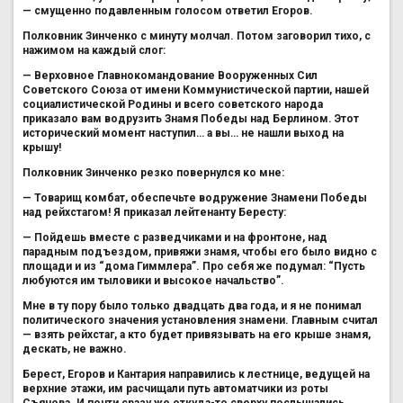
— смущенно подавленным голосом ответил Егоров.
Полковник Зинченко с минуту молчал. Потом заговорил тихо, с
нажимом на каждый слог:
— Верховное Главнокомандование Вооруженных Сил
Советского Союза от имени Коммунистической партии, нашей
социалистической Родины и всего советского народа
приказало вам водрузить Знамя Победы над Берлином. Этот
исторический момент наступил… а вы… не нашли выход на
крышу!
Полковник Зинченко резко повернулся ко мне:
— Товарищ комбат, обеспечьте водружение Знамени Победы
над рейхстагом! Я приказал лейтенанту Бересту:
— Пойдешь вместе с разведчиками и на фронтоне, над
парадным подъездом, привяжи знамя, чтобы его было видно с
площади и из “дома Гиммлера”. Про себя же подумал: “Пусть
любуются им тыловики и высокое начальство”.
Мне в ту пору было только двадцать два года, и я не понимал
политического значения установления знамени. Главным считал
— взять рейхстаг, а кто будет привязывать на его крыше знамя,
дескать, не важно.
Берест, Егоров и Кантария направились к лестнице, ведущей на
верхние этажи, им расчищали путь автоматчики из роты
Съянова. И почти сразу же откуда-то сверху послышались