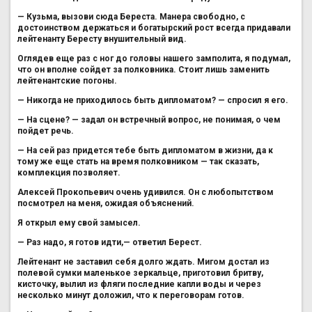
— Кузьма, вызови сюда Береста. Манера свободно, с
достоинством держаться и богатырский рост всегда придавали
лейтенанту Бересту внушительный вид.
Оглядев еще раз с ног до головы нашего замполита, я подумал,
что он вполне сойдет за полковника. Стоит лишь заменить
лейтенантские погоны.
— Никогда не приходилось быть дипломатом? — спросил я его.
— На сцене? — задал он встречный вопрос, не понимая, о чем
пойдет речь.
— На сей раз придется тебе быть дипломатом в жизни, да к
тому же еще стать на время полковником — так сказать,
комплекция позволяет.
Алексей Прокопьевич очень удивился. Он с любопытством
посмотрел на меня, ожидая объяснений.
Я открыл ему свой замысел.
— Раз надо, я готов идти,— ответил Берест.
Лейтенант не заставил себя долго ждать. Мигом достал из
полевой сумки маленькое зеркальце, приготовил бритву,
кисточку, вылил из фляги последние капли воды и через
несколько минут доложил, что к переговорам готов.