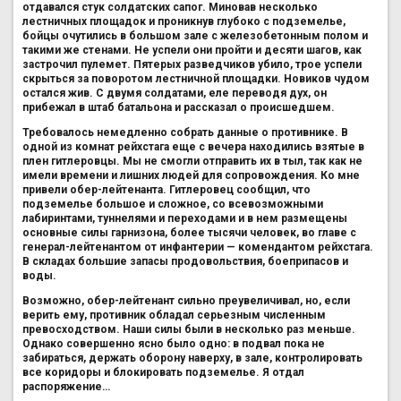
отдавался стук солдатских сапог. Миновав несколько
лестничных площадок и проникнув глубоко с подземелье,
бойцы очутились в большом зале с железобетонным полом и
такими же стенами. Не успели они пройти и десяти шагов, как
застрочил пулемет. Пятерых разведчиков убило, трое успели
скрыться за поворотом лестничной площадки. Новиков чудом
остался жив. С двумя солдатами, еле переводя дух, он
прибежал в штаб батальона и рассказал о происшедшем.
Требовалось немедленно собрать данные о противнике. В
одной из комнат рейхстага еще с вечера находились взятые в
плен гитлеровцы. Мы не смогли отправить их в тыл, так как не
имели времени и лишних людей для сопровождения. Ко мне
привели обер-лейтенанта. Гитлеровец сообщил, что
подземелье большое и сложное, со всевозможными
лабиринтами, туннелями и переходами и в нем размещены
основные силы гарнизона, более тысячи человек, во главе с
генерал-лейтенантом от инфантерии — комендантом рейхстага.
В складах большие запасы продовольствия, боеприпасов и
воды.
Возможно, обер-лейтенант сильно преувеличивал, но, если
верить ему, противник обладал серьезным численным
превосходством. Наши силы были в несколько раз меньше.
Однако совершенно ясно было одно: в подвал пока не
забираться, держать оборону наверху, в зале, контролировать
все коридоры и блокировать подземелье. Я отдал
распоряжение…