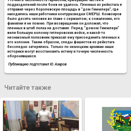
подразделений после боев не удалось. Пленных из рейхстага я
отправил через Королевскую площадь в “дом Гиммлера”, где
находились наши работники контрразведки СМЕРШ. Конвоиров
было десять человек во главе с сержантом; к сожалению, его
фамилии я не помню. При возвращении он доложил, что
пленных в штаб полка не доставил. Перед “домом Гиммлера”
вели большую колонну гитлеровских войск, и какой-то
незнакомый полковник приказал ему присоединить пленных к
его колонне. Таким образом, следы фашистов из рейхстага
бесследно затерялись. Только по немецким архивам наши
историки могут восстановить истину и точную численность
оборонявшихся.
Публикацию подготовил Ю. Азаров
Читайте также