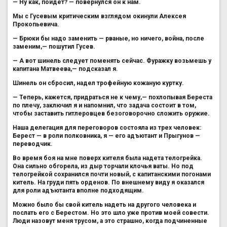
— Ну как, пойдет? — повернулся он к нам.
Мы с Гусевым критическим взглядом окинули Алексея
Прокопьевича.
— Брюки бы надо заменить — рваные, но ничего, война, после
заменим,— пошутил Гусев.
— А вот шинель следует поменять сейчас. Фуражку возьмешь у
капитана Матвеева,— подсказал я.
Шинель он сбросил, надел трофейную кожаную куртку.
— Теперь, кажется, придраться не к чему,— похлопывая Береста
по плечу, заключил я и напомнил, что задача состоит в том,
чтобы заставить гитлеровцев безоговорочно сложить оружие.
Наша делегация для переговоров состояла из трех человек:
Берест — в роли полковника, я — его адъютант и Прыгунов —
переводчик.
Во время боя на мне поверх кителя была надета телогрейка.
Она сильно обгорела, из дыр торчали клочья ваты. Но под
телогрейкой сохранился почти новый, с капитанскими погонами
китель. На груди пять орденов. По внешнему виду я оказался
для роли адъютанта вполне подходящим.
Можно было бы свой китель надеть на другого человека и
послать его с Берестом. Но это шло уже против моей совести.
Люди назовут меня трусом, а это страшно, когда подчиненные