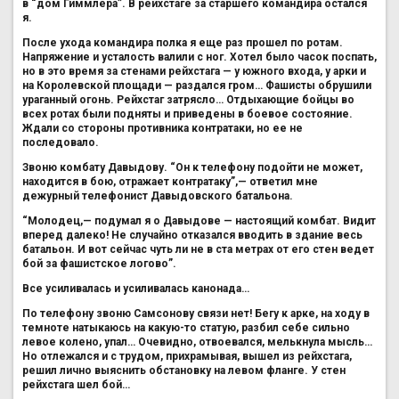
в “дом Гиммлера”. В рейхстаге за старшего командира остался
я.
После ухода командира полка я еще раз прошел по ротам.
Напряжение и усталость валили с ног. Хотел было часок поспать,
но в это время за стенами рейхстага — у южного входа, у арки и
на Королевской площади — раздался гром… Фашисты обрушили
ураганный огонь. Рейхстаг затрясло… Отдыхающие бойцы во
всех ротах были подняты и приведены в боевое состояние.
Ждали со стороны противника контратаки, но ее не
последовало.
Звоню комбату Давыдову. “Он к телефону подойти не может,
находится в бою, отражает контратаку”,— ответил мне
дежурный телефонист Давыдовского батальона.
“Молодец,— подумал я о Давыдове — настоящий комбат. Видит
вперед далеко! Не случайно отказался вводить в здание весь
батальон. И вот сейчас чуть ли не в ста метрах от его стен ведет
бой за фашистское логово”.
Все усиливалась и усиливалась канонада…
По телефону звоню Самсонову связи нет! Бегу к арке, на ходу в
темноте натыкаюсь на какую-то статую, разбил себе сильно
левое колено, упал… Очевидно, отвоевался, мелькнула мысль…
Но отлежался и с трудом, прихрамывая, вышел из рейхстага,
решил лично выяснить обстановку на левом фланге. У стен
рейхстага шел бой…