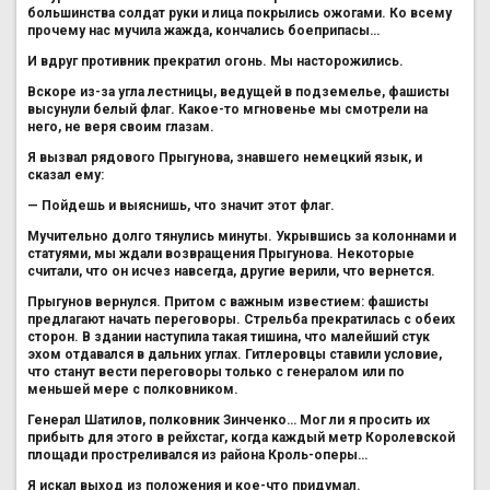
большинства солдат руки и лица покрылись ожогами. Ко всему
прочему нас мучила жажда, кончались боеприпасы…
И вдруг противник прекратил огонь. Мы насторожились.
Вскоре из-за угла лестницы, ведущей в подземелье, фашисты
высунули белый флаг. Какое-то мгновенье мы смотрели на
него, не веря своим глазам.
Я вызвал рядового Прыгунова, знавшего немецкий язык, и
сказал ему:
— Пойдешь и выяснишь, что значит этот флаг.
Мучительно долго тянулись минуты. Укрывшись за колоннами и
статуями, мы ждали возвращения Прыгунова. Некоторые
считали, что он исчез навсегда, другие верили, что вернется.
Прыгунов вернулся. Притом с важным известием: фашисты
предлагают начать переговоры. Стрельба прекратилась с обеих
сторон. В здании наступила такая тишина, что малейший стук
эхом отдавался в дальних углах. Гитлеровцы ставили условие,
что станут вести переговоры только с генералом или по
меньшей мере с полковником.
Генерал Шатилов, полковник Зинченко… Мог ли я просить их
прибыть для этого в рейхстаг, когда каждый метр Королевской
площади простреливался из района Кроль-оперы…
Я искал выход из положения и кое-что придумал.