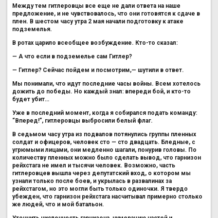
Между тем гитлеровцы все еще не дали ответа на наше
предложение, и не чувствовалось, что они готовятся к сдаче в
плен. В шестом часу утра 2 мая начали подготовку к атаке
подземелья.
В ротах царило всеобщее возбуждение. Кто-то сказал:
— А что если в подземелье сам Гитлер?
— Гитлер? Сейчас пойдем и посмотрим,— шутили в ответ.
Мы понимали, что идут последние часы войны. Всем хотелось
дожить до победы. Но каждый знал: впереди бой, и кто-то
будет убит…
Уже в последний момент, когда я собирался подать команду:
“Вперед!”, гитлеровцы выбросили белый флаг.
В седьмом часу утра из подвалов потянулись группы пленных
солдат и офицеров, человек сто — сто двадцать. Бледные, с
угрюмыми лицами, они медленно шагали, понурив головы. По
количеству пленных можно было сделать вывод, что гарнизон
рейхстага не имел и тысячи человек. Возможно, часть
гитлеровцев вышла через депутатский вход, о котором мы
узнали только после боев, и укрылась в развалинах за
рейхстагом, но это могли быть только одиночки. Я твердо
убежден, что гарнизон рейхстага насчитывал примерно столько
же людей, что и мой батальон.
Уточнить численность гарнизона, нумерацию частей и