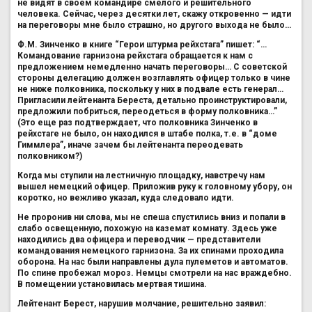
не видят в своем командире смелого и решительного
человека. Сейчас, через десятки лет, скажу откровенно — идти
на переговоры мне было страшно, но другого выхода не было…
Ф.М. Зинченко в книге “Герои штурма рейхстага” пишет: “…
Командование гарнизона рейхстага обращается к нам с
предложением немедленно начать переговоры… С советской
стороны делегацию должен возглавлять офицер только в чине
не ниже полковника, поскольку у них в подвале есть генерал…
Пригласили лейтенанта Береста, детально проинструктировали,
предложили побриться, переодеться в форму полковника…”
(Это еще раз подтверждает, что полковника Зинченко в
рейхстаге не было, он находился в штабе полка, т.е. в “доме
Гиммлера”, иначе зачем бы лейтенанта переодевать
полковником?)
Когда мы ступили на лестничную площадку, навстречу нам
вышел немецкий офицер. Приложив руку к головному убору, он
коротко, но вежливо указал, куда следовало идти.
Не проронив ни слова, мы не спеша спустились вниз и попали в
слабо освещенную, похожую на каземат комнату. Здесь уже
находились два офицера и переводчик — представители
командования немецкого гарнизона. За их спинами проходила
оборона. На нас были направлены дула пулеметов и автоматов.
По спине пробежал мороз. Немцы смотрели на нас враждебно.
В помещении установилась мертвая тишина.
Лейтенант Берест, нарушив молчание, решительно заявил: