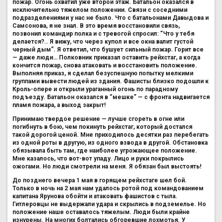
пожар. Огонь охватил уже второй этаж. Батальон оказался в
исключительно тяжелом положении. Связи с соседними
подразделениями у нас не было. Что с батальонами Давыдова и
Самсонова, я не знал. В это время восстановили связь,
позвонил командир полка и с тревогой спросил: “Что у тебя
делается?.. Я вижу, что через купол и все окна валит густой
черный дым”. Я ответил, что бушует сильный пожар. Горит все
— даже люди… Полковник приказал оставить рейхстаг, а когда
кончится пожар, снова атаковать и восстановить положение.
Выполняя приказ, я сделал безуспешную попытку мелкими
группами вывести людей из здания. Фашисты близко подошли к
Кроль-опере и открыли ураганный огонь по парадному
подъезду. Батальон оказался в “мешке” — с фронта надвигается
пламя пожара, а выход закрыт!
Принимаю твердое решение — лучше сгореть в огне или
погибнуть в бою, чем покинуть рейхстаг, который достался
такой дорогой ценой. Мне приходилось десятки раз перебегать
из одной роты в другую, из одного взвода в другой. Обстановка
обязывала быть там, где наиболее угрожающее положение.
Мне казалось, что вот-вот упаду. Лицо и руки покрылись
ожогами. Но люди смотрели на меня. Я обязан был выстоять!
До позднего вечера 1 мая в горящем рейхстаге шел бой.
Только в ночь на 2 мая нам удалось ротой под командованием
капитана Ярунова обойти и атаковать фашистов с тыла.
Гитлеровцы не выдержали удара и скрылись в подземелье. Но
положение наше оставалось тяжелым. Люди были крайне
изнурены. На многих болтались обгоревшие лохмотья. У