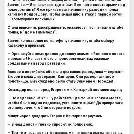
Зинченко.— Я спрашиваю: где знамя Военного совета армии под
номером пять? Я же приказывал начальнику разведки полка
капитану Кондрашову, чтобы знамя шло в атаку с первой ротой!
— возмущался полковник.
Стали выяснять, расспрашивать, оказалось, что… знамя в штабе
полка, в “доме Гиммлера”.
Зинченко позвонил по телефону начальнику штаба майору
Казакову и приказал:
— Организуйте немедленно доставку знамени Военного совета
в рейхстаг! Направьте его с проверенными, надежными
солдатами из взвода разведки.
Вскоре в вестибюль вбежали два наших разведчика — сержант
Егоров и младший сержант Кантария. Они развернули алое
полотнище. Ему суждено было стать Знаменем Победы!
Командир полка перед Егоровым и Кантарией поставил задачу:
— Немедленно на крышу рейхстага! Где-то на высоком месте,
чтобы было видно издалека, установите знамя! Да прикрепите
его покрепче, чтоб не оторвало ветром.
Минут через двадцать Егоров и Кантария вернулись.
— В чем дело?— гневно спросил их полковник,
— Там темно, у нас нет фонарика, мы не нашли выход на крышу,