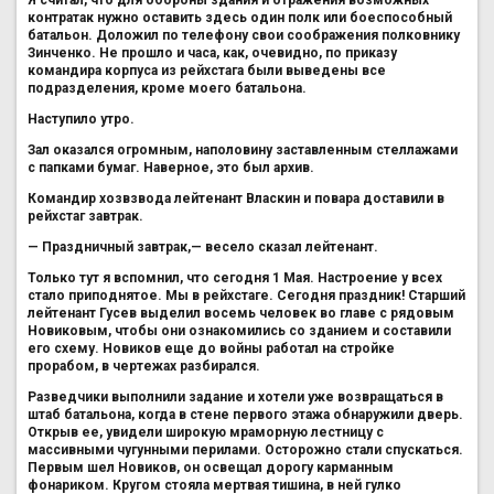
контратак нужно оставить здесь один полк или боеспособный
батальон. Доложил по телефону свои соображения полковнику
Зинченко. Не прошло и часа, как, очевидно, по приказу
командира корпуса из рейхстага были выведены все
подразделения, кроме моего батальона.
Наступило утро.
Зал оказался огромным, наполовину заставленным стеллажами
с папками бумаг. Наверное, это был архив.
Командир хозвзвода лейтенант Власкин и повара доставили в
рейхстаг завтрак.
— Праздничный завтрак,— весело сказал лейтенант.
Только тут я вспомнил, что сегодня 1 Мая. Настроение у всех
стало приподнятое. Мы в рейхстаге. Сегодня праздник! Старший
лейтенант Гусев выделил восемь человек во главе с рядовым
Новиковым, чтобы они ознакомились со зданием и составили
его схему. Новиков еще до войны работал на стройке
прорабом, в чертежах разбирался.
Разведчики выполнили задание и хотели уже возвращаться в
штаб батальона, когда в стене первого этажа обнаружили дверь.
Открыв ее, увидели широкую мраморную лестницу с
массивными чугунными перилами. Осторожно стали спускаться.
Первым шел Новиков, он освещал дорогу карманным
фонариком. Кругом стояла мертвая тишина, в ней гулко