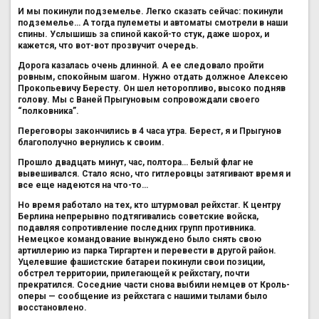
И мы покинули подземелье. Легко сказать сейчас: покинули
подземелье… А тогда пулеметы и автоматы смотрели в наши
спины. Услышишь за спиной какой-то стук, даже шорох, и
кажется, что вот-вот прозвучит очередь.
Дорога казалась очень длинной. А ее следовало пройти
ровным, спокойным шагом. Нужно отдать должное Алексею
Прокопьевичу Бересту. Он шел неторопливо, высоко подняв
голову. Мы с Ваней Прыгуновым сопровождали своего
“полковника”.
Переговоры закончились в 4 часа утра. Берест, я и Прыгунов
благополучно вернулись к своим.
Прошло двадцать минут, час, полтора… Белый флаг не
вывешивался. Стало ясно, что гитлеровцы затягивают время и
все еще надеются на что-то…
Но время работало на тех, кто штурмовал рейхстаг. К центру
Берлина непрерывно подтягивались советские войска,
подавляя сопротивление последних групп противника.
Немецкое командование вынуждено было снять свою
артиллерию из парка Тиргартен и перевести в другой район.
Уцелевшие фашистские батареи покинули свои позиции,
обстрел территории, прилегающей к рейхстагу, почти
прекратился. Соседние части снова выбили немцев от Кроль-
оперы — сообщение из рейхстага с нашими тылами было
восстановлено.