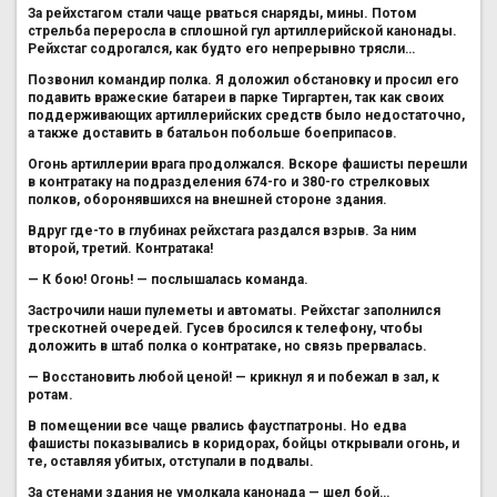
За рейхстагом стали чаще рваться снаряды, мины. Потом
стрельба переросла в сплошной гул артиллерийской канонады.
Рейхстаг содрогался, как будто его непрерывно трясли…
Позвонил командир полка. Я доложил обстановку и просил его
подавить вражеские батареи в парке Тиргартен, так как своих
поддерживающих артиллерийских средств было недостаточно,
а также доставить в батальон побольше боеприпасов.
Огонь артиллерии врага продолжался. Вскоре фашисты перешли
в контратаку на подразделения 674-го и 380-го стрелковых
полков, оборонявшихся на внешней стороне здания.
Вдруг где-то в глубинах рейхстага раздался взрыв. За ним
второй, третий. Контратака!
— К бою! Огонь! — послышалась команда.
Застрочили наши пулеметы и автоматы. Рейхстаг заполнился
трескотней очередей. Гусев бросился к телефону, чтобы
доложить в штаб полка о контратаке, но связь прервалась.
— Восстановить любой ценой! — крикнул я и побежал в зал, к
ротам.
В помещении все чаще рвались фаустпатроны. Но едва
фашисты показывались в коридорах, бойцы открывали огонь, и
те, оставляя убитых, отступали в подвалы.
За стенами здания не умолкала канонада — шел бой…