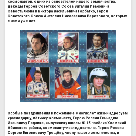
космонавтов, одних из основателей нашего землячества,
дважды Героев Советского Союза Виталия Ивановича
Севостьянова и Виктора Васильевича Горбатко, Героя
Советского Союза Анатолия Николаевича Березового, которых
с нами уже нет.
Особые поздравления и пожелание многих лет жизни адресуем
краснодарцу, лётчику-космонавту, Герою России Геннадию
Ивановичу Падалке, выпускнику школы № 15 посёлка Холмский
Абинского района, космонавту-исследователю, Герою России
Сергею Евгеньевичу Трещёву, члену нашего землячества, в