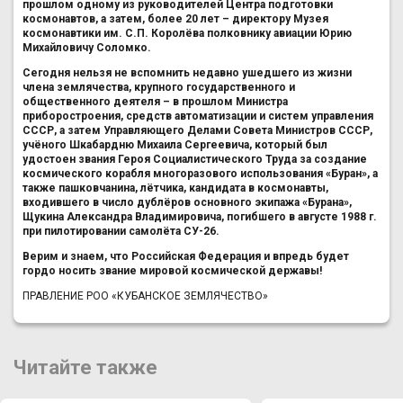
прошлом одному из руководителей Центра подготовки
космонавтов, а затем, более 20 лет – директору Музея
космонавтики им. С.П. Королёва полковнику авиации Юрию
Михайловичу Соломко.
Сегодня нельзя не вспомнить недавно ушедшего из жизни
члена землячества, крупного государственного и
общественного деятеля – в прошлом Министра
приборостроения, средств автоматизации и систем управления
СССР, а затем Управляющего Делами Совета Министров СССР,
учёного Шкабардню Михаила Сергеевича, который был
удостоен звания Героя Социалистического Труда за создание
космического корабля многоразового использования «Буран», а
также пашковчанина, лётчика, кандидата в космонавты,
входившего в число дублёров основного экипажа «Бурана»,
Щукина Александра Владимировича, погибшего в августе 1988 г.
при пилотировании самолёта СУ-26.
Верим и знаем, что Российская Федерация и впредь будет
гордо носить звание мировой космической державы!
ПРАВЛЕНИЕ РОО «КУБАНСКОЕ ЗЕМЛЯЧЕСТВО»
Читайте также