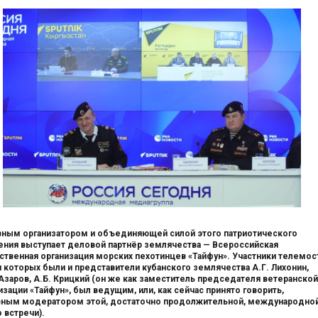
ным организатором и объединяющей силой этого патриотического
ния выступает деловой партнёр землячества — Всероссийская
твенная организация морских пехотинцев «Тайфун». Участники телемост
 которых были и представители кубанского землячества А.Г. Лихонин,
Азаров, А.Б. Крицкий (он же как заместитель председателя ветеранской
изации «Тайфун», был ведущим, или, как сейчас принято говорить,
ным модератором этой, достаточно продолжительной, международно
 встречи).