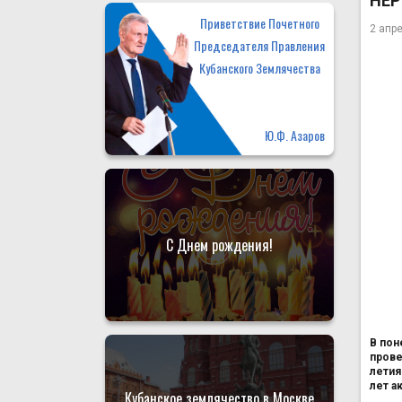
НЕР
Приветствие Почетного
2 апр
Председателя Правления
Кубанского Землячества
Ю.Ф. Азаров
С Днем рождения!
В пон
прове
летия
лет а
Кубанское землячество в Москве