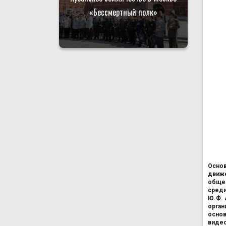
«Бессмертный полк»
Основ
движе
общес
среди
Ю.Ф. 
орган
основ
видео