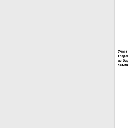
Участ
тогда
из Ба
землю