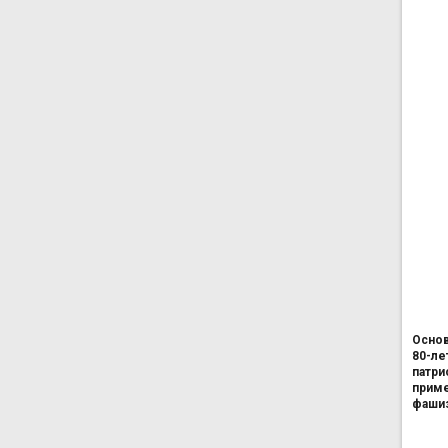
Основ
80-ле
патри
приме
фаши