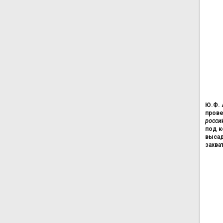
Ю.Ф. 
прове
росси
под к
высад
захва