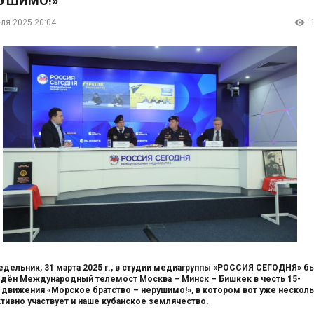
УШИМО!»
еля 2025 20:04
едельник, 31 марта 2025 г., в студии медиагруппы «РОССИЯ СЕГОДНЯ» б
дён Международный телемост Москва – Минск – Бишкек в честь 15-
 движения «Морское братство – нерушимо!», в котором вот уже нескол
ктивно участвует и наше кубанское землячество.