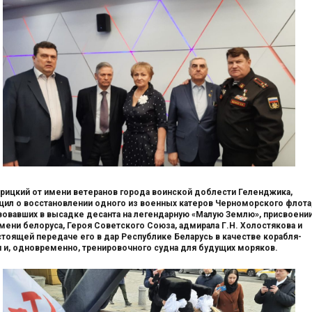
Крицкий от имени ветеранов города воинской доблести Геленджика,
ил о восстановлении одного из военных катеров Черноморского флота
вовавших в высадке десанта на легендарную «Малую Землю», присвоени
мени белоруса, Героя Советского Союза, адмирала Г.Н. Холостякова и
тоящей передаче его в дар Республике Беларусь в качестве корабля-
 и, одновременно, тренировочного судна для будущих моряков.