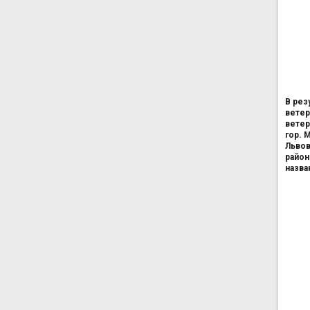
В рез
ветер
ветер
гор. 
Львов
район
назв