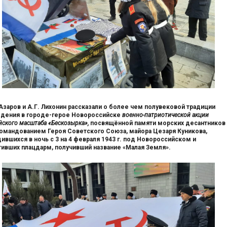
Азаров и А.Г. Лихонин рассказали о более чем полувековой традиции
дения в городе-герое Новороссийске
военно-патриотической акции
йского масштаба «Бескозырка»,
посвящённой памяти морских десантников
омандованием Героя Советского Союза, майора Цезаря Куникова,
ившихся в ночь с 3 на 4 февраля 1943 г. под Новороссийском и
тивших плацдарм, получивший название «Малая Земля».