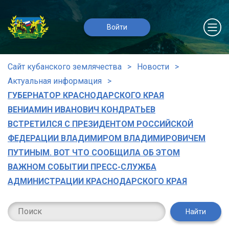
Войти
Сайт кубанского землячества
Новости
Актуальная информация
ГУБЕРНАТОР КРАСНОДАРСКОГО КРАЯ
ВЕНИАМИН ИВАНОВИЧ КОНДРАТЬЕВ
ВСТРЕТИЛСЯ С ПРЕЗИДЕНТОМ РОССИЙСКОЙ
ФЕДЕРАЦИИ ВЛАДИМИРОМ ВЛАДИМИРОВИЧЕМ
ПУТИНЫМ. ВОТ ЧТО СООБЩИЛА ОБ ЭТОМ
ВАЖНОМ СОБЫТИИ ПРЕСС-СЛУЖБА
АДМИНИСТРАЦИИ КРАСНОДАРСКОГО КРАЯ
Найти