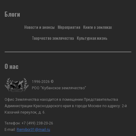
здании Администрации Краснодарского
землячества в Москве с
края, состоялась Рабочая встреча
председателя Правления
Заместителя Губернатора Краснодарского
Блоги
Лихонина с Заместителе
края по вопросам казачества, спорта и
Краснодарского края по
мобилизационной работы, ВРИО
казачества, спорта и мо
Новости и анонсы
Мероприятия
Книги о земляках
атамана Кубанского казачьего войска А.А.
работы, ВРИО атамана К
Агибалов с заместителем председателя...
казачьего войска А.А. Аг
Творчество землячества
Культурная жизнь
О нас
1996-2026 ©
РОО “Кубанское землячество”
Офис Землячества находится в помещении Представительства
Администрации Краснодарского края в городе Москве по адресу: 2-й
Казачий переулок, д. 6.
Телефон:
+7 (499) 238-20-26
E-mail:
Remibor31@mail.ru