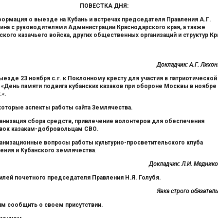
ПОВЕСТКА ДНЯ:
ормация о выезде на Кубань и встречах председателя Правления А.Г.
ина с руководителями Администрации Краснодарского края, а также
ского казачьего войска, других общественных организаций и структур Кр
Докладчик: А.Г. Лихон
выезде 23 ноября с.г. к Поклонному кресту для участия в патриотической
 «День памяти подвига кубанских казаков при обороне Москвы в ноябре
.
«.
которые аспекты работы сайта Землячества.
ганизация сбора средств, привлечение волонтеров для обеспечения
вок казакам-добровольцам СВО.
ганизационные вопросы работы культурно-просветительского клуба
ения и Кубанского землячества
.
Докладчик: Л.И. Меднико
илей почетного председателя Правления Н.Я. Голубя.
Явка строго обязатель
м сообщить о своем присутствии.