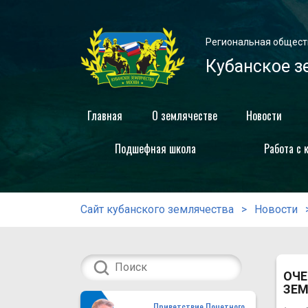
Региональная общест
Кубанское з
Главная
О землячестве
Новости
Подшефная школа
Работа с 
Сайт кубанского землячества
Новости
ОЧЕ
ЗЕМ
Приветствие Почетного