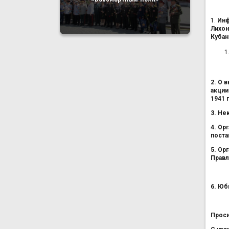
1.
Инф
Лихон
Кубан
2. О 
акции
1941 г
3. Не
4. Ор
поста
5. Ор
Правл
6. Юб
Проси