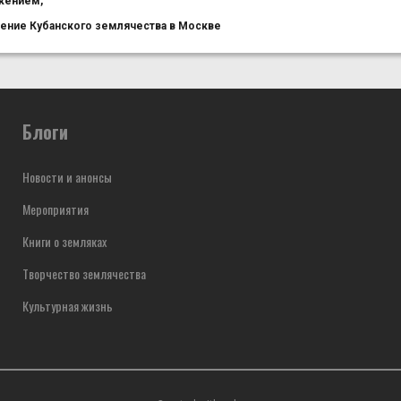
жением,
ение Кубанского землячества в Москве
Блоги
Новости и анонсы
Мероприятия
Книги о земляках
Творчество землячества
Культурная жизнь