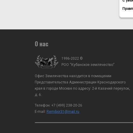
С ува
Правл
О нас
1996-2022 ©
РОО “Кубанское землячество”
Офис Землячества находится в помещении
Представительства Администрации Краснодарского
края в городе Москве по адресу: 2-й Казачий переулок,
д. 6.
Телефон:
+7 (499) 238-20-26
E-mail:
Remibor31@mail.ru