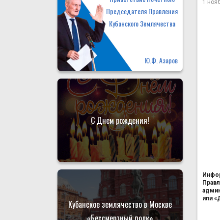
1 ноя
Председателя Правления
Кубанского Землячества
Ю.Ф. Азаров
С Днем рождения!
Инфор
Правл
админ
или «
Кубанское землячество в Москве
«Бессмертный полк»