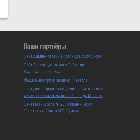
Наши партнёры
Сайт Администрации Краснодарского края
Сайт Законодательного Собрания
Краснодарского края
Федерация рубки шашкой “Казарла”
Сайт Департамента национальной политики
и межрегиональных связей города Москвы
Сайт ГБОУ школа № 2010 имени Героя
Советского Союза М.П. Судакова