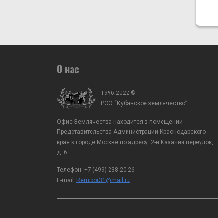
О нас
1996-2022 ©
РОО “Кубанское землячество”
Офис Землячества находится в помещении
Представительства Администрации Краснодарского
края в городе Москве по адресу: 2-й Казачий переулок,
д. 6.
Телефон:
+7 (499) 238-20-26
E-mail:
Remibor31@mail.ru