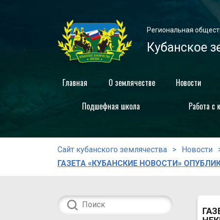
Региональная общест
Кубанское з
Главная
О землячестве
Новости
Подшефная школа
Работа с 
Сайт кубанского землячества
Новости
ГАЗЕТА «КУБАНСКИЕ НОВОСТИ» ОПУБЛИК
ГАЗ