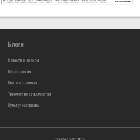
Блоги
Новости и анонсы
Мероприятия
Книги о земляках
Творчество землячества
Культурная жизнь
Created with
by