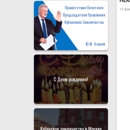
НЕК
Приветствие Почетного
19 фе
Председателя Правления
Кубанского Землячества
Ю.Ф. Азаров
С Днем рождения!
Кубанское землячество в Москве