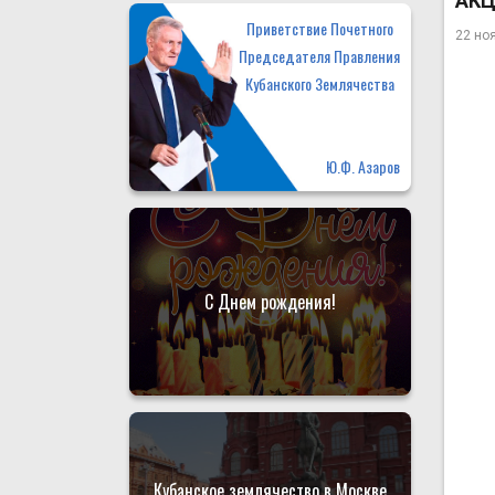
АКЦ
Приветствие Почетного
22 но
Председателя Правления
Кубанского Землячества
Ю.Ф. Азаров
С Днем рождения!
Кубанское землячество в Москве