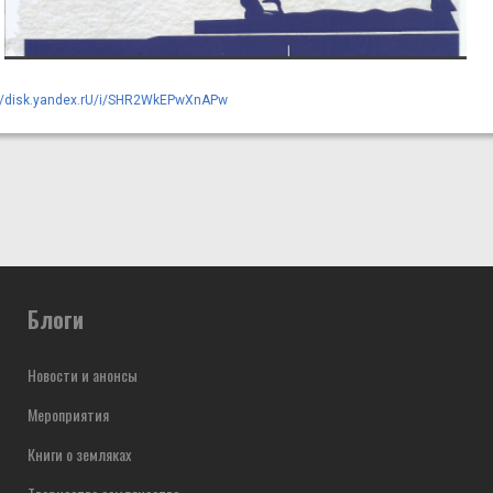
://disk.yandex.rU/i/SHR2WkEPwXnAPw
Блоги
Новости и анонсы
Мероприятия
Книги о земляках