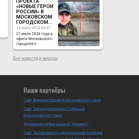
ПРОЕКТА
«НОВЫЕ ГЕРОИ
РОССИИ» В
МОСКОВСКОМ
ГОРОДСКОМ...
23 июля 2026 06:07
21 июля 2026 года в
офисе Московского
городского...
Все новости и анонсы
Наши партнёры
Сайт Администрации Краснодарского края
Сайт Законодательного Собрания
Краснодарского края
Федерация рубки шашкой “Казарла”
Сайт Департамента национальной политики