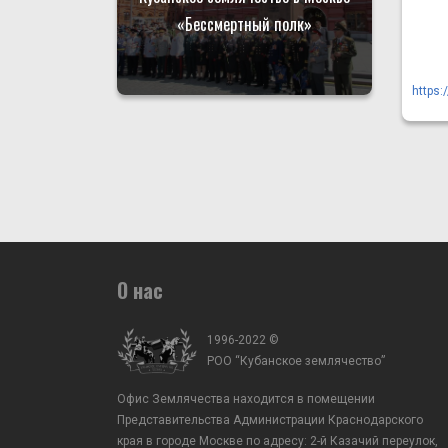
«Бессмертный полк»
https
О нас
1996-2022 ©
РОО “Кубанское землячество”
Офис Землячества находится в помещении
Представительства Администрации Краснодарского
края в городе Москве по адресу: 2-й Казачий переулок,