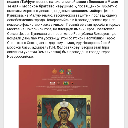
пехоты
«Тайфун
» военно-патриотической акции
«Большая и Малая
земля – морское братство нерушимо!»,
посвященной 80-летию
высадки морского десанта, под командованием майора Цезаря
Куникова, на Малую землю, героической защите и последующему
освобождению города Новороссийска и Краснодарского края от
немецко-фашистских захватчиков. Первый её этап прошёл в городе
Москве на Поклонной горе, на площади имени Героя Советского
Союза Цезаря Куникова и в посольстве Республики Беларусь, где
воздали дань памяти уроженцу этой братской Республики, Герою
Советского Союза, легендарному командиру Новороссийской
морской базы, адмиралу
Г.Н. Холостякову.
Второй этап (при
активном участии Землячества) был проведён в городе-герое
Новороссийске.