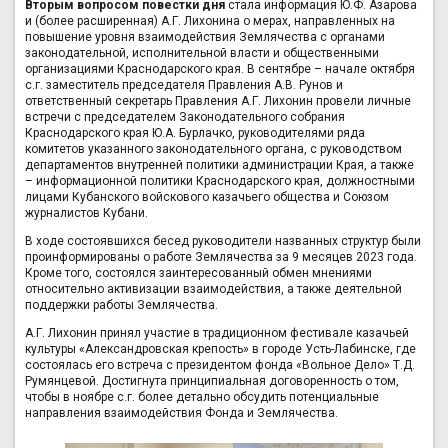
Вторым вопросом повестки дня
стала информация Ю.Ф. Азарова
и (более расширенная) А.Г. Лихонина о мерах, направленных на
повышение уровня взаимодействия Землячества с органами
законодательной, исполнительной власти и общественными
организациями Краснодарского края. В сентябре – начале октября
с.г. заместитель председателя Правления А.В. Рунов и
ответственный секретарь Правления А.Г. Лихонин провели личные
встречи с председателем Законодательного собрания
Краснодарского края Ю.А. Бурлачко, руководителями ряда
комитетов указанного законодательного органа, с руководством
департаментов внутренней политики администрации Края, а также
– информационной политики Краснодарского края, должностными
лицами Кубанского войскового казачьего общества и Союзом
журналистов Кубани.
В ходе состоявшихся бесед руководители названных структур были
проинформированы о работе Землячества за 9 месяцев 2023 года.
Кроме того, состоялся заинтересованный обмен мнениями
относительно активизации взаимодействия, а также деятельной
поддержки работы Землячества.
А.Г. Лихонин принял участие в традиционном фестивале казачьей
культуры «Александровская крепость» в городе Усть-Лабинске, где
состоялась его встреча с президентом фонда «Вольное Дело» Т.Д.
Румянцевой. Достигнута принципиальная договоренность о том,
чтобы в ноябре с.г. более детально обсудить потенциальные
направления взаимодействия Фонда и Землячества.