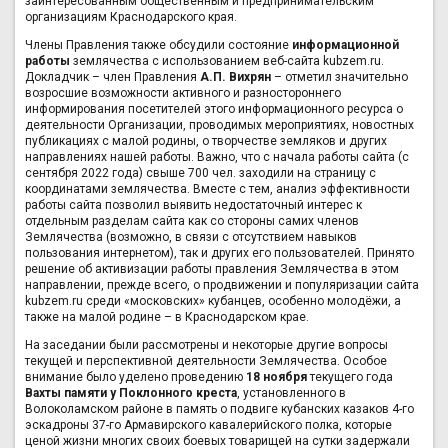
заинтересованным общественным и предпринимательским
организациям Краснодарского края.
Члены Правления также обсудили состояние
информационной
работы
землячества с использованием веб-сайта kubzem.ru.
Докладчик – член Правления
А.П. Вихрян
– отметил значительно
возросшие возможности активного и разностороннего
информирования посетителей этого информационного ресурса о
деятельности Организации, проводимых мероприятиях, новостных
публикациях с малой родины, о творчестве земляков и других
направлениях нашей работы. Важно, что с начала работы сайта (с
сентября 2022 года) свыше 700 чел. заходили на страницу с
координатами землячества. Вместе с тем, анализ эффективности
работы сайта позволил выявить недостаточный интерес к
отдельным разделам сайта как со стороны самих членов
Землячества (возможно, в связи с отсутствием навыков
пользования интернетом), так и других его пользователей. Принято
решение об активизации работы правления Землячества в этом
направлении, прежде всего, о продвижении и популяризации сайта
kubzem.ru среди «московских» кубанцев, особенно молодёжи, а
также на малой родине – в Краснодарском крае.
На заседании были рассмотрены и некоторые другие вопросы
текущей и перспективной деятельности Землячества. Особое
внимание было уделено проведению
18 ноября
текущего года
Вахты памяти у Поклонного креста
, установленного в
Волоколамском районе в память о подвиге кубанских казаков 4-го
эскадроны 37-го Армавирского кавалерийского полка, которые
ценой жизни многих своих боевых товарищей на сутки задержали