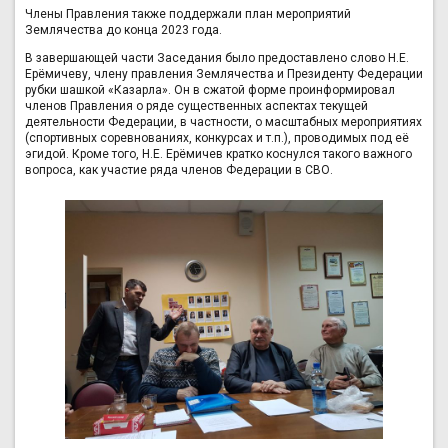
Члены Правления также поддержали план мероприятий
Землячества до конца 2023 года.
В завершающей части Заседания было предоставлено слово Н.Е.
Ерёмичеву, члену правления Землячества и Президенту Федерации
рубки шашкой «Казарла». Он в сжатой форме проинформировал
членов Правления о ряде существенных аспектах текущей
деятельности Федерации, в частности, о масштабных мероприятиях
(спортивных соревнованиях, конкурсах и т.п.), проводимых под её
эгидой. Кроме того, Н.Е. Ерёмичев кратко коснулся такого важного
вопроса, как участие ряда членов Федерации в СВО.