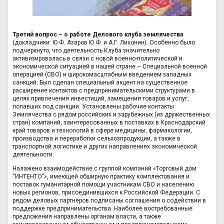
Третий вопрос – о работе Делового клуба землячества
(докладчики: Ю.Ф. Азаров Ю.Ф. и А.Г. Лихонин). Особенно было
подчеркнуто, что деятельность Клуба значительно
активизировалась в связи с новой военно-политической и
экономической ситуацией в нашей стране – Специальной военной
операцией (СВО) и широкомасштабным введением западных
санкций. Был сделан специальный акцент на существенное
расширение контактов с предпринимательскими структурами в
целях привлечения инвестиций, замещения товаров и услуг,
попавших под санкции. Установлены рабочие контакты
Землячества с рядом российских и зарубежных (из дружественных
стран) компаний, заинтересованных в поставках в Краснодарский
край товаров и технологий в сфере медицины, фармакологии,
производства и переработки сельхозпродукции, а также в
транспортной логистике и других направлениях экономической
деятельности.
Налажено взаимодействие с группой компаний «Торговый дом
“ИНТЕНТО”», имеющей обширную практику комплектования и
поставок гуманитарной помощи участникам СВО и населению
новых регионов, присоединившихся к Российской Федерации. С
рядом деловых партнёров подписаны соглашения о содействии в
поддержке предпринимательства. Наиболее востребованные
предложения направлены органам власти, а также