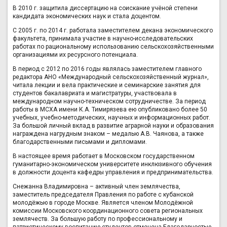
В 2010 г. защитила диссертацию на соискание учёной степени
кандидата экономических наук и стала доцентом.
С 2005 г. по 2014 г. работала заместителем декана экономического
факультета, принимала участие в научно-исследовательских
работах по рациональному использованию сельскохозяйственными
организациями их ресурсного потенциала.
В период с 2012 по 2016 годы являлась заместителем главного
редактора АНО «Международный сельскохозяйственный журнал»,
читала лекции и вела практические и семинарские занятия для
студентов бакалавриата и магистратуры, участвовала в
международном научно-техническом сотрудничестве. За период
работы в МСХА имени К.А. Тимирязева ею опубликовано более 50
учебных, учебно-методических, научных и информационных работ.
За большой личный вклад в развитие аграрной науки и образования
награждена нагрудным знаком – медалью А.В. Чаянова, а также
благодарственными письмами и дипломами.
В настоящее время работает в Московском государственном
гуманитарно-экономическом университете инклюзивного обучения
в должности доцента кафедры управления и предпринимательства.
Снежанна Владимировна – активный член землячества,
заместитель председателя Правления по работе с кубанской
молодёжью в городе Москве. Является членом Молодёжной
комиссии Московского координационного совета региональных
землячеств. За большую работу по профессиональному и