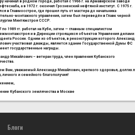
ру начинал в родном городе, работая с 1966 г. на Армавирском заводе
ефтеснаба, а в 1972 г. окончил Грозненский нефтяной институт. С 1975 г.
лся в Главмосстрое, где прошел путь от мастера до начальника
тельно-монтажного управления, затем был переведён в Главк черной
лургии Минтяжстроя СССР.
7 по 1989 гг. работал на Кубе, затем — главным специалистом
ежмонтажстроя и в Дирекции строящихся объектов Управления делами
дента России. Одним из объектов, в реконструкции которого Александ
лович участвовал дважды, является здание Государственной Думы ФС
меет государственные награды.
андр Михайлович – ветеран труда, член правления Кубанского
чества.
м Вам, уважаемый Александр Михайлович, крепкого здоровья, долгих 
, личного и семейного благополучия!
жением,
ение Кубанского землячества в Москве
Блоги