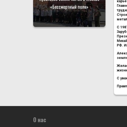
карье
«Бессмертный полк»
Главн
труди
Строи
метал
С 198
Заруб
Прези
Михай
РФ. И
Алекс
земля
Желае
жизни
С ува
Правл
О нас