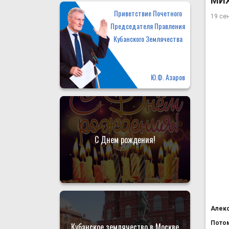
МИХ
Приветствие Почетного
19 се
Председателя Правления
Кубанского Землячества
Ю.Ф. Азаров
С Днем рождения!
Алекс
Потом
Кубанское землячество в Москве