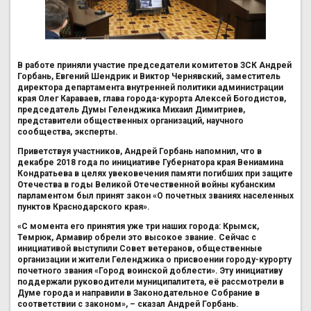
В работе приняли участие председатели комитетов ЗСК Андрей
Горбань, Евгений Шендрик и Виктор Чернявский, заместитель
директора департамента внутренней политики администрации
края Олег Караваев, глава города-курорта Алексей Богодистов,
председатель Думы Геленджика Михаил Димитриев,
представители общественных организаций, научного
сообщества, эксперты.
Приветствуя участников, Андрей Горбань напомнил, что в
декабре 2018 года по инициативе Губернатора края Вениамина
Кондратьева в целях увековечения памяти погибших при защите
Отечества в годы Великой Отечественной войны кубанским
парламентом был принят закон «О почетных званиях населенных
пунктов Краснодарского края».
«С момента его принятия уже три наших города: Крымск,
Темрюк, Армавир обрели это высокое звание. Сейчас с
инициативой выступили Совет ветеранов, общественные
организации и жители Геленджика о присвоении городу-курорту
почетного звания «Город воинской доблести». Эту инициативу
поддержали руководители муниципалитета, её рассмотрели в
Думе города и направили в Законодательное Собрание в
соответствии с законом», – сказал Андрей Горбань.