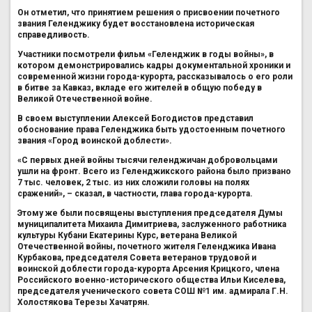
Он отметил, что принятием решения о присвоении почетного
звания Геленджику будет восстановлена историческая
справедливость.
Участники посмотрели фильм «Геленджик в годы войны», в
котором демонстрировались кадры документальной хроники и
современной жизни города-курорта, рассказывалось о его роли
в битве за Кавказ, вкладе его жителей в общую победу в
Великой Отечественной войне.
В своем выступлении Алексей Богодистов представил
обоснование права Геленджика быть удостоенным почетного
звания «Город воинской доблести».
«С первых дней войны тысячи геленджичан добровольцами
ушли на фронт. Всего из Геленджикского района было призвано
7 тыс. человек, 2 тыс. из них сложили головы на полях
сражений», – сказал, в частности, глава города-курорта.
Этому же были посвящены выступления председателя Думы
муниципалитета Михаила Димитриева, заслуженного работника
культуры Кубани Екатерины Курс, ветерана Великой
Отечественной войны, почетного жителя Геленджика Ивана
Курбакова, председателя Совета ветеранов трудовой и
воинской доблести города-курорта Арсения Крицкого, члена
Российского военно-исторического общества Ильи Киселева,
председателя ученического совета СОШ №1 им. адмирала Г.Н.
Холостякова Терезы Хачатрян.