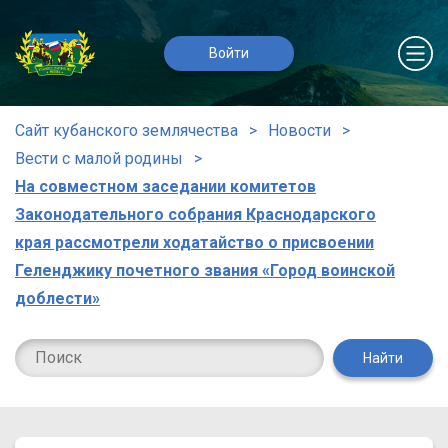
Войти
Сайт кубанского землячества
Новости
Вести с малой родины
На совместном заседании комитетов
Законодательного собрания Краснодарского
края рассмотрели ходатайство о присвоении
Геленджику почетного звания «Город воинской
доблести»
Найти