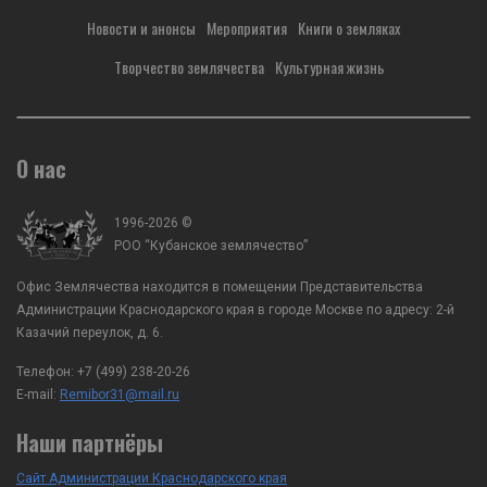
мобилизационной работы, ВРИО
казачества, спорта и мо
Новости и анонсы
Мероприятия
Книги о земляках
атамана Кубанского казачьего войска А.А.
работы, ВРИО атамана К
Агибалов с заместителем председателя...
казачьего войска А.А. Аг
Творчество землячества
Культурная жизнь
О нас
1996-2026 ©
РОО “Кубанское землячество”
Офис Землячества находится в помещении Представительства
Администрации Краснодарского края в городе Москве по адресу: 2-й
Казачий переулок, д. 6.
Телефон:
+7 (499) 238-20-26
E-mail:
Remibor31@mail.ru
Наши партнёры
Сайт Администрации Краснодарского края