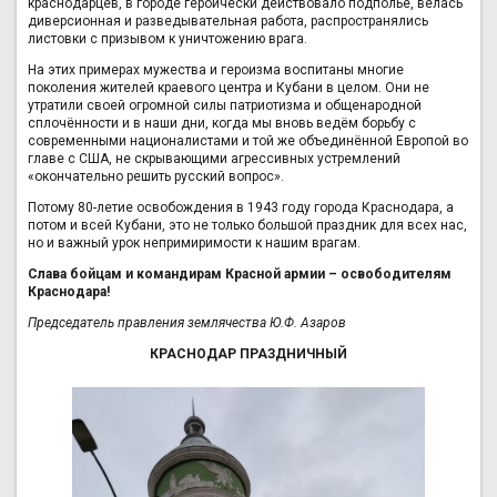
краснодарцев, в городе героически действовало подполье, велась
диверсионная и разведывательная работа, распространялись
листовки с призывом к уничтожению врага.
На этих примерах мужества и героизма воспитаны многие
поколения жителей краевого центра и Кубани в целом. Они не
утратили своей огромной силы патриотизма и общенародной
сплочённости и в наши дни, когда мы вновь ведём борьбу с
современными националистами и той же объединённой Европой во
главе с США, не скрывающими агрессивных устремлений
«окончательно решить русский вопрос».
Потому 80-летие освобождения в 1943 году города Краснодара, а
потом и всей Кубани, это не только большой праздник для всех нас,
но и важный урок непримиримости к нашим врагам.
Слава бойцам и командирам Красной армии – освободителям
Краснодара!
Председатель правления землячества Ю.Ф. Азаров
КРАСНОДАР ПРАЗДНИЧНЫЙ