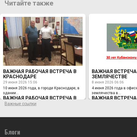
Читайте также
ВАЖНАЯ РАБОЧАЯ ВСТРЕЧА В
ВАЖНАЯ ВСТРЕЧА
КРАСНОДАРЕ
ЗЕМЛЯЧЕСТВЕ
29 июня 2026 15:06
8 июня 2026 06:06
10 июня 2026 года, в городе Краснодаре, в
4 июня 2026 года в офис
здании...
землячества в...
ВАЖНАЯ РАБОЧАЯ ВСТРЕЧА В
ВАЖНАЯ ВСТРЕЧА
КРАСНОДАРЕ
ЗЕМЛЯЧЕСТВЕ
Важные ссылки
29 июня 2026 15:06
8 июня 2026 06:06
10 июня 2026 года, в городе Краснодаре, в
4 июня 2026 года в офис
здании Администрации Краснодарского
землячества в Москве с
края, состоялась Рабочая встреча
председателя Правления
Заместителя Губернатора Краснодарского
Блоги
Лихонина с Заместителе
края по вопросам казачества, спорта и
Краснодарского края по