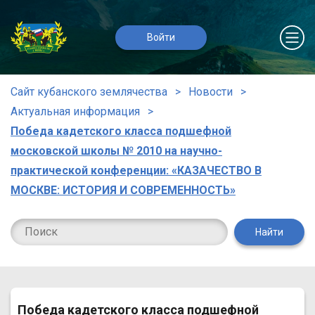
Войти
Сайт кубанского землячества
Новости
Актуальная информация
Победа кадетского класса подшефной
московской школы № 2010 на научно-
практической конференции: «КАЗАЧЕСТВО В
МОСКВЕ: ИСТОРИЯ И СОВРЕМЕННОСТЬ»
Найти
Победа кадетского класса подшефной